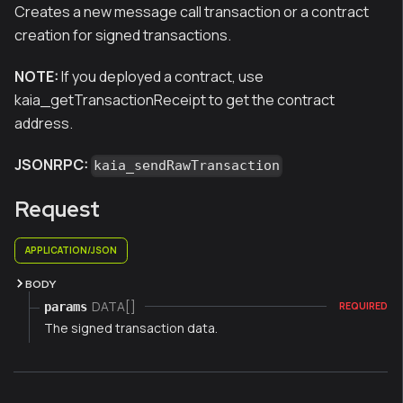
Creates a new message call transaction or a contract
creation for signed transactions.
NOTE:
If you deployed a contract, use
kaia_getTransactionReceipt to get the contract
address.
JSONRPC:
kaia_sendRawTransaction
Request
APPLICATION/JSON
BODY
DATA[]
params
REQUIRED
The signed transaction data.