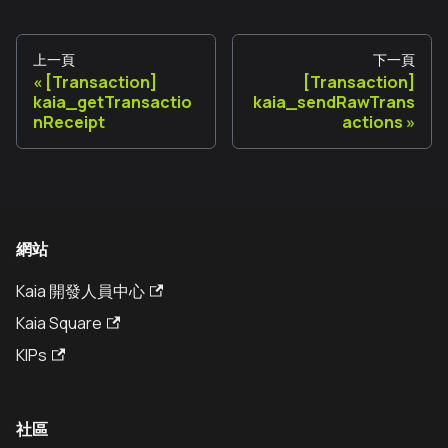
上一頁
下一頁
[Transaction]
[Transaction]
kaia_getTransactio
kaia_sendRawTrans
nReceipt
actions
網站
Kaia 開發人員中心
Kaia Square
KIPs
社區