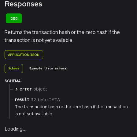
Responses
200
Returns the transaction hash or the zero hash if the
transaction is not yet available.
APPLICATION/JSON
Schema
Example (from schema)
SCHEMA
object
error
32-byte DATA
result
The transaction hash or the zero hash if the transaction
is not yet available.
Loading...