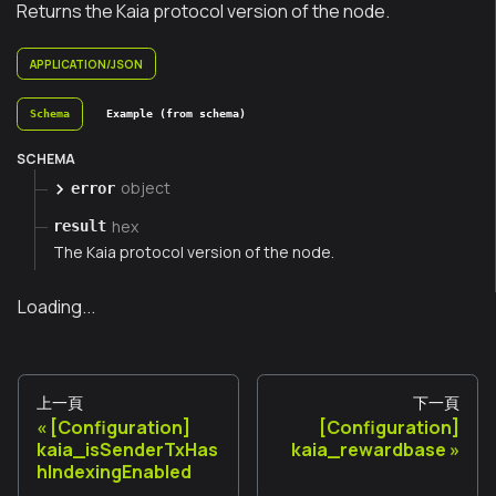
Returns the Kaia protocol version of the node.
APPLICATION/JSON
Schema
Example (from schema)
SCHEMA
object
error
hex
result
The Kaia protocol version of the node.
Loading...
上一頁
下一頁
[Configuration]
[Configuration]
kaia_isSenderTxHas
kaia_rewardbase
hIndexingEnabled