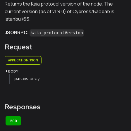
Returns the Kaia protocol version of the node. The
current version (as of v1.9.0) of Cypress/Baobab is
istanbul/65.
JSONRPC:
kaia_protocolVersion
Request
APPLICATION/JSON
BODY
array
params
Responses
200