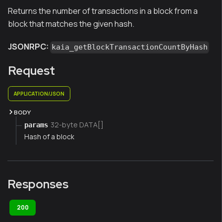
Returns the number of transactions in a block from a
block that matches the given hash.
JSONRPC:
kaia_getBlockTransactionCountByHash
Request
APPLICATION/JSON
BODY
32-byte DATA[]
params
Hash of a block
Responses
200