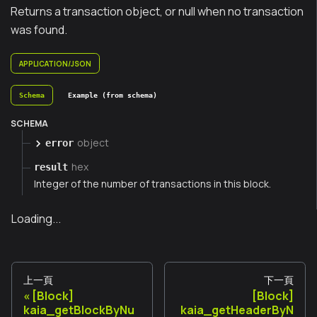
Returns a transaction object, or null when no transaction
was found.
APPLICATION/JSON
Schema
Example (from schema)
SCHEMA
object
error
hex
result
Integer of the number of transactions in this block.
Loading...
上一頁
下一頁
[Block]
[Block]
kaia_getBlockByNu
kaia_getHeaderByN