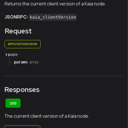
Returns the current client version of a Kaia node.
JSONRPC:
kaia_clientVersion
Request
APPLICATION/JSON
BODY
array
params
Responses
200
The current client version of a Kaia node.