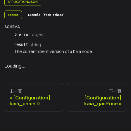
APPLICATION/JSON
Schema
Example (from schema)
SCHEMA
object
error
string
result
The current client version of a Kaia node.
Loading...
上一頁
下一頁
[Configuration]
[Configuration]
kaia_chainID
kaia_gasPrice