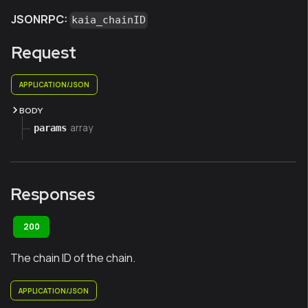
JSONRPC:
kaia_chainID
Request
APPLICATION/JSON
BODY
array
params
Responses
200
The chain ID of the chain.
APPLICATION/JSON