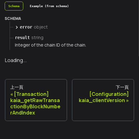
Schema
Example (from schema)
SCHEMA
object
error
string
result
Integer of the chain ID of the chain.
Loading...
上一頁
下一頁
[Transaction]
[Configuration]
kaia_getRawTransa
kaia_clientVersion
ctionByBlockNumbe
rAndIndex