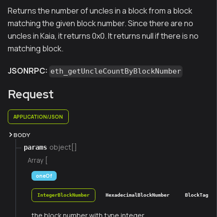
Returns the number of uncles in a block from a block
matching the given block number. Since there are no
uncles in Kaia, it returns 0x0. It returns null if there is no
matching block.
JSONRPC:
eth_getUncleCountByBlockNumber
Request
APPLICATION/JSON
BODY
object[]
params
Array [
oneOf
IntegerBlockNumber
HexadecimalBlockNumber
BlockTag
the block number with type integer