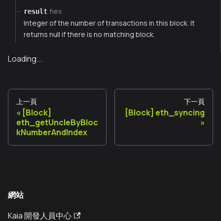
hex
result
Integer of the number of transactions in this block. It
returns null if there is no matching block.
Loading...
上一頁
下一頁
[Block]
[Block] eth_syncing
eth_getUncleByBloc
kNumberAndIndex
網站
Kaia 開發人員中心