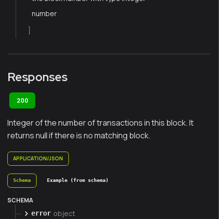
number
]
Responses
200
Integer of the number of transactions in this block. It
returns null if there is no matching block.
APPLICATION/JSON
Schema
Example (from schema)
SCHEMA
object
error