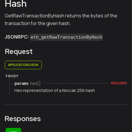
Hash
GetRawTransactionByHash returns the bytes of the
transaction for the given hash.
JSONRPC:
eth_getRawTransactionByHash
Request
APPLICATION/JSON
BODY
hex[]
params
REQUIRED
Hex representation of a Keccak 256 hash
Responses