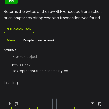
200
Returns the bytes of the raw RLP-encoded transaction,
or an empty hex string when no transaction was found.
APPLICATION/JSON
Schema
Example (from schema)
SCHEMA
object
error
hex
result
Hex representation of some bytes
Loading...
上一頁
下一頁