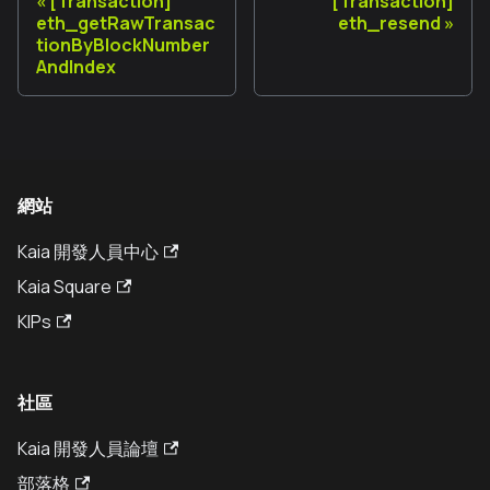
[Transaction]
[Transaction]
eth_getRawTransac
eth_resend
tionByBlockNumber
AndIndex
網站
Kaia 開發人員中心
Kaia Square
KIPs
社區
Kaia 開發人員論壇
部落格