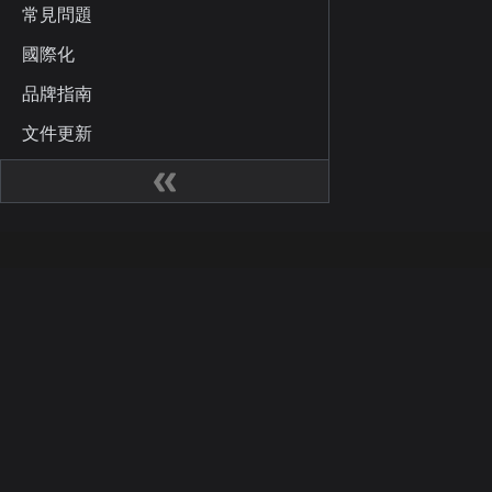
常見問題
國際化
品牌指南
文件更新
網站
社區
Kaia 開發人員中心
Kai
Kaia Square
部落
KIPs
X (for