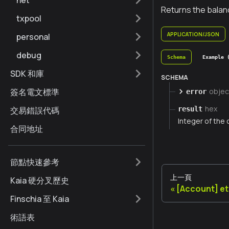
net
Returns the balan
txpool
APPLICATION/JSON
personal
debug
Schema
Example 
SDK 和庫
SCHEMA
objec
簽名電文標準
error
hex
result
交易錯誤代碼
Integer of the 
合同地址
節點快速參考
上一頁
Kaia 硬分叉歷史
[Account] e
Finschia 至 Kaia
術語表