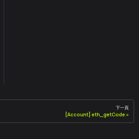
下一頁
[Account] eth_getCode