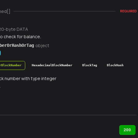
ned[]
REQUIRED
20-byte DATA
o check for balance.
object
berOrHashOrTag
rBlockNumber
HexadecimalBlockNumber
BlockTag
BlockHash
ck number with type integer
r
200