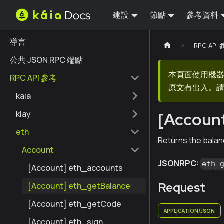
建設
節點
參考資料
導言
RPC API
公共 JSON RPC 端點
本頁面使用機
RPC API 參考
原文有出入。請
kaia
klay
[Account
eth
Returns the balan
Account
JSONRPC:
eth_
[Account] eth_accounts
Request
[Account] eth_getBalance
[Account] eth_getCode
APPLICATION/JSON
[Account] eth_sign