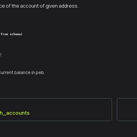
ce of the account of given address.
(from schema)
t
current balance in peb.
th_accounts