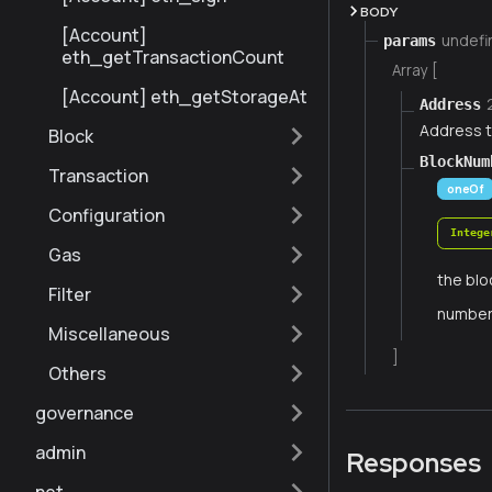
BODY
[Account]
undefi
params
eth_getTransactionCount
Array [
[Account] eth_getStorageAt
Address
Address t
Block
BlockNum
Transaction
oneOf
Configuration
Intege
Gas
the blo
Filter
numbe
Miscellaneous
]
Others
governance
admin
Responses