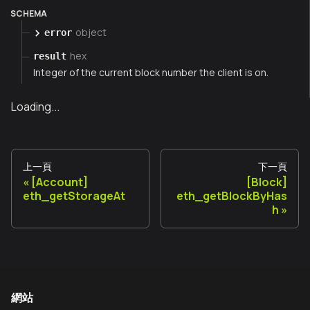
SCHEMA
object
error
hex
result
Integer of the current block number the client is on.
Loading...
上一頁
下一頁
[Account]
[Block]
eth_getStorageAt
eth_getBlockByHas
h
網站