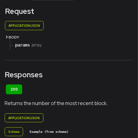
Request
APPLICATION/JSON
BODY
array
params
Responses
200
Returns the number of the most recent block.
APPLICATION/JSON
Schema
Example (from schema)