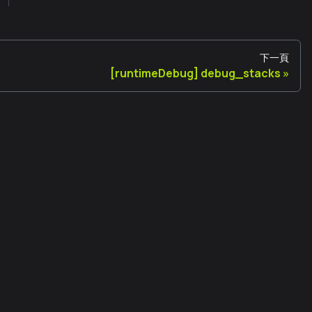
下一頁
[runtimeDebug] debug_stacks