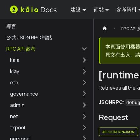
建設
節點
參考資料
導言
RPC API
公共 JSON RPC 端點
本頁面使用機
RPC API 參考
原文有出入。請
kaia
klay
[runtim
eth
Retrieves all the
governance
JSONRPC:
debu
admin
Request
net
txpool
APPLICATION/JSON
personal