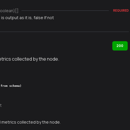
oolean)[]
REQUIRED
is output as it is, false If not
200
trics collected by the node.
(from schema)
t
 metrics collected by the node.