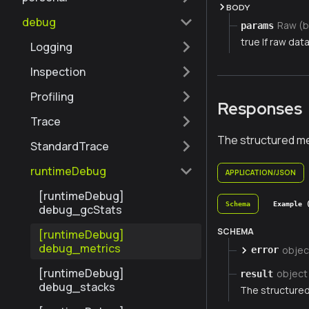
BODY
debug
Raw (b
params
true If raw data 
Logging
Inspection
Profiling
Responses
Trace
The structured me
StandardTrace
runtimeDebug
APPLICATION/JSON
[runtimeDebug]
Schema
Example 
debug_gcStats
SCHEMA
[runtimeDebug]
debug_metrics
objec
error
[runtimeDebug]
object
result
debug_stacks
The structured