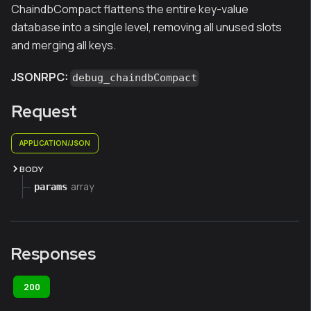
ChaindbCompact flattens the entire key-value
database into a single level, removing all unused slots
and merging all keys.
JSONRPC:
debug_chaindbCompact
Request
APPLICATION/JSON
BODY
array
params
Responses
200