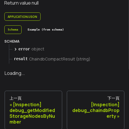
Return value null
APPLICATION/JSON
Schema
Example (from schema)
SCHEMA
object
error
ChaindbCompactResult (string)
result
Loading...
上一頁
下一頁
[Inspection]
[Inspection]
debug_getModified
debug_chaindbProp
StorageNodesByNu
erty
mber