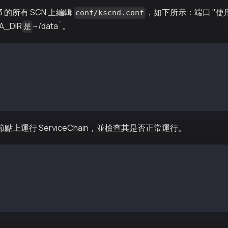
n L3 的所有 SCN 上編輯
，如下所示：端口 "使用 S
conf/kscnd.conf
A_DIR
~/data`。
是
a
N 節點上運行 ServiceChain，並檢查其是否正常運行。
: OK
--datadir ~/data
mber