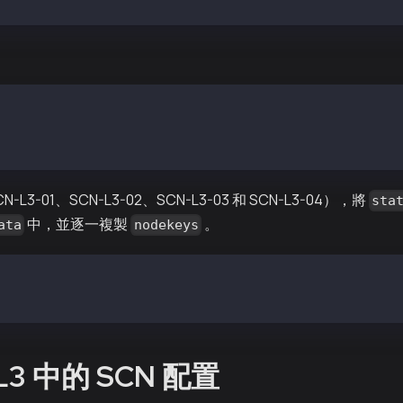
ir ~/data init ~/homi-output/scripts/genesis.json
keystore	klay		kscn
-L3-01、SCN-L3-02、SCN-L3-03 和 SCN-L3-04），將
sta
中，並逐一複製
。
ata
nodekeys
output/scripts/static-nodes.json   ~/data/
output/keys/nodekey{1..4}   ~/data/klay/nodekey
L3 中的 SCN 配置