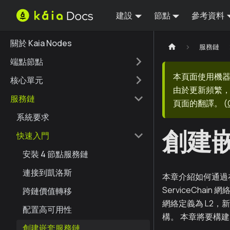
建設
節點
參考資料
關於 Kaia Nodes
服務鏈
端點節點
本頁面使用機
核心單元
由於更新頻繁，
服務鏈
頁面的翻譯。
(
系統要求
創建
快速入門
安裝 4 節點服務鏈
連接到凱洛斯
本章介紹如何通過在上一
ServiceChai
跨鏈價值轉移
網絡定義為 L2，
配置高可用性
構。 本章將要構
創建嵌套服務鏈