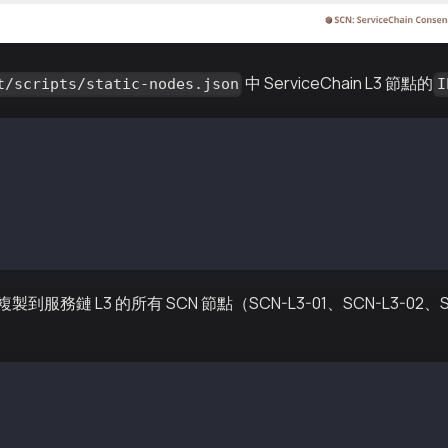
中 ServiceChain L3 節點的
t/scripts/static-nodes.json
I
8235ccbf97a1f...787f7@192.168.0.21:22323?discport=0&type
ac4e3d53de5c7...6c91d@192.168.0.22:22323?discport=0&type
36a456d93da09...8e216@192.168.0.23:22323?discport=0&type
2fd0928b9b6e5...6badf@192.168.0.24:22323?discport=0&type
t "複製到服務鏈 L3 的所有 SCN 節點（SCN-L3-01、SCN-L3-02、S
to/homi-output user@192.168.0.21:~/ 
to/homi-output user@192.168.0.22:~/ 
to/homi-output user@192.168.0.23:~/ 
to/homi-output user@192.168.0.24:~/