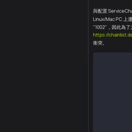
與配置 ServiceC
Linux/Mac PC 
"1002"，因此為了
https://chainlist.
衝突。
$ ./homi setup
Created :  hom
Created :  hom
Created :  hom
Created :  hom
Created :  hom
Created :  hom
Created :  hom
Created :  hom
Created :  hom
Created :  hom
Created :  hom
Created :  hom