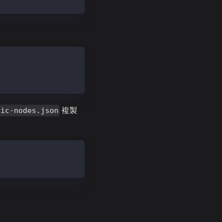
複製
tic-nodes.json