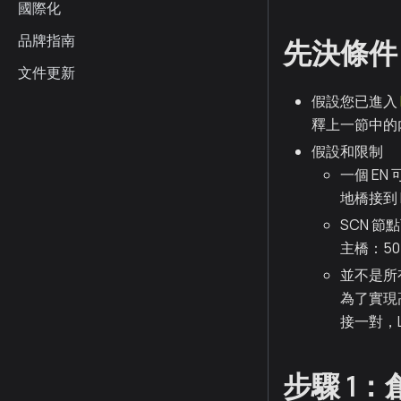
國際化
品牌指南
先決條件
文件更新
假設您已進入
釋上一節中的
假設和限制
一個 EN
地橋接到 
SCN 
主橋：50
並不是所有
為了實現
接一對，L2
步驟 1：