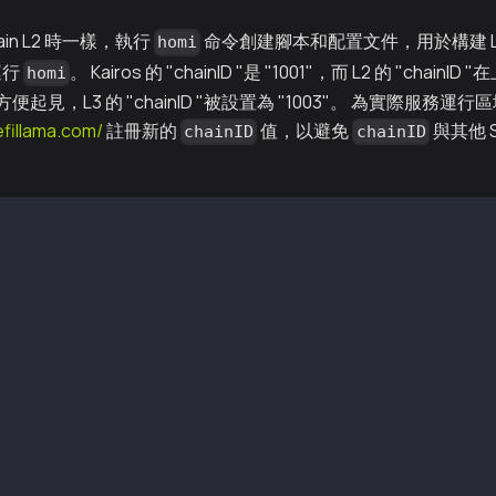
hain L2 時一樣，執行
命令創建腳本和配置文件，用於構建 L
homi
上運行
。 Kairos 的 "chainID "是 "1001"，而 L2 的 "cha
homi
方便起見，L3 的 "chainID "被設置為 "1003"。 為實際服務
defillama.com/
註冊新的
值，以避免
與其他 Se
chainID
chainID
 --gen-type local --cn-num 4 --test-num 1 --servicechain
i-output/keys/passwd1
i-output/keys/passwd2
i-output/keys/passwd3
i-output/keys/passwd4
i-output/scripts/genesis.json
i-output/keys/nodekey1
i-output/keys/validator1
i-output/keys/nodekey2
i-output/keys/validator2
i-output/keys/nodekey3
i-output/keys/validator3
i-output/keys/nodekey4