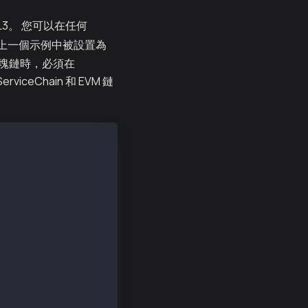
3。 您可以在任何
inID "在上一個示例中被設置為
運行區塊鏈時，必須在
rviceChain 和 EVM 鏈
 --chainID 1003 --p2p-port 22323 -o homi-output