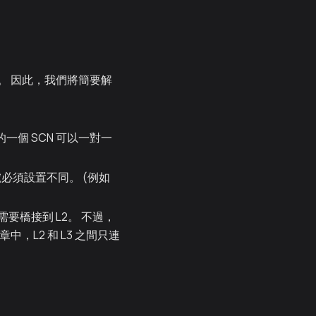
s EN。 因此，我們將簡要解
的一個 SCN 可以一對一
必須設置不同。 (例如
都需要橋接到 L2。 不過，
L2 和 L3 之間只連