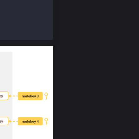
C39d79d558d9CDC