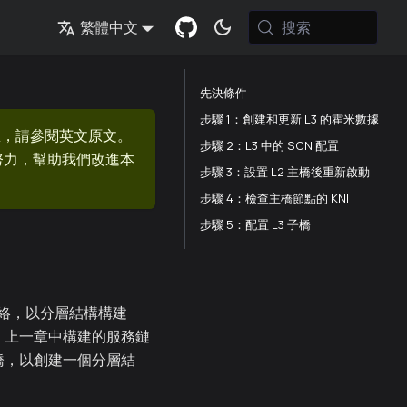
搜索
繁體中文
先決條件
步驟 1：創建和更新 L3 的霍米數據
息，請參閱英文原文。
步驟 2：L3 中的 SCN 配置
的努力，幫助我們改進本
步驟 3：設置 L2 主橋後重新啟動
步驟 4：檢查主橋節點的 KNI
步驟 5：配置 L3 子橋
n 網絡，以分層結構構建
 組成。 上一章中構建的服務鏈
一座橋，以創建一個分層結