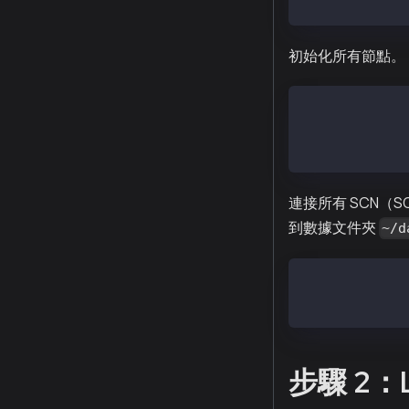
初始化所有節點。
$ kscn --datad
$ ls ~/data
連接所有 SCN（SCN
到數據文件夾
~/d
$ cp   ~/homi-
$ cp   ~/homi-
步驟 2：