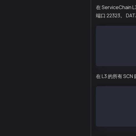
在 ServiceChai
端口 22323。 DAT
...
PORT=22323
...
DATA_DIR=~/dat
...
在 L3 的所有 SC
$ kscnd start
Starting kscnd
$ kscn attach 
> kaia.blockNu
10