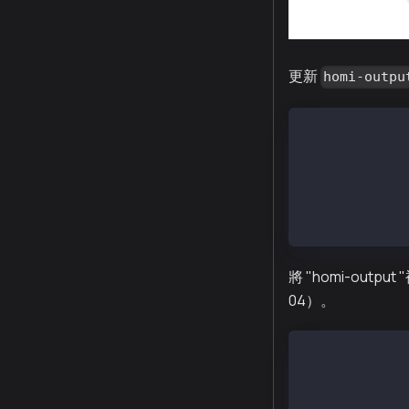
更新
homi-outpu
[
     "kni://35
     "kni://14
     "kni://5f
     "kni://d6
]
將 "homi-outpu
04）。
$ scp -r path/
$ scp -r path/
$ scp -r path/
$ scp -r path/