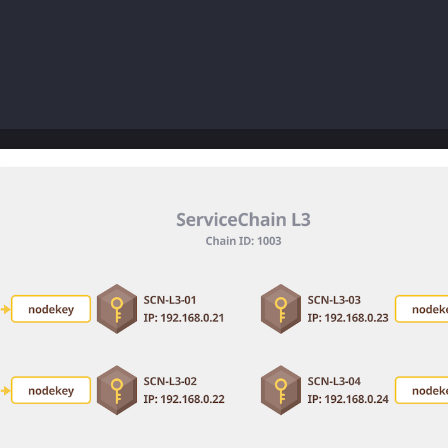
i-output/keys/validator4
i-output/scripts/static-nodes.json
i-output/keys_test/testkey1
i-output/keys_test/keystore1/0xdC7218621513f71d609653d22
i-output/Kaia.json
i-output/Kaia_txpool.json