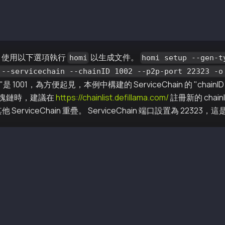
md64/
md64/bin/
md64/bin/homi
，使用以下選項執行
以生成文件。
homi
homi setup --gen-t
 --servicechain --chainID 1002 --p2p-port 22323 -o
inID "是 1001，為方便起見，本例中構建的 ServiceChain 的 "chain
塊鏈時，建議在
https://chainlist.defillama.com/
註冊新的 chai
其他 ServiceChain 重疊。 ServiceChain 端口設置為 2232
 --gen-type local --cn-num 4 --test-num 1 --servicechain
i-output/keys/passwd1
i-output/keys/passwd2
i-output/keys/passwd3
i-output/keys/passwd4
i-output/scripts/genesis.json
i-output/keys/nodekey1
i-output/keys/validator1
i-output/keys/nodekey2