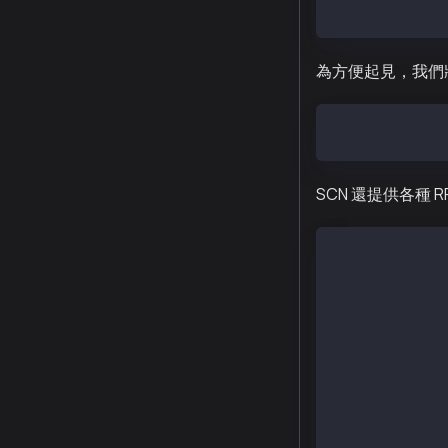
x kscn-XXXXX-a
為方便起見，我們將
$ export PATH=
SCN 還提供各種 R
$ curl -o /etc
  % Total % Re
     100 118 1
$ yum list | g
packages-klayt
homi.x86_64   
kbnd.x86_64   
kcnd.x86_64   
kcnd-baobab.x8
kend.x86_64   