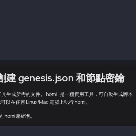
6_64    v1.8.0-0.el7      packages-klaytn-prod 
        v1.8.0-0.el7      packages-klaytn-prod 
        v1.8.0-0.el7      packages-klaytn-prod 
6_64    v1.8.0-0.el7      packages-klaytn-prod 
        v1.8.0-0.el7      packages-klaytn-prod 
        v1.8.0-0.el7      packages-klaytn-prod 
        v1.8.0-0.el7      packages-klaytn-prod 
kscnd
創建 genesis.json 和節點密鑰
i 工具生成所需的文件。 homi "是一種實用工具，可自動生成腳
你可以在任何 Linux/Mac 電腦上執行 homi。
homi 壓縮包。
-vX.X.X-XXXXX-amd64.tar.gz