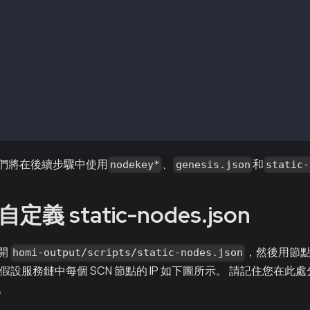
i-output/keys/validator2
i-output/keys/nodekey3
i-output/keys/validator3
i-output/keys/nodekey4
i-output/keys/validator4
i-output/scripts/static-nodes.json
i-output/keys_test/testkey1
i-output/keys_test/keystore1/0xdC7218621513f71d609653d22
i-output/Kaia.json
i-output/Kaia_txpool.json
們將在後續步驟中使用
、
和
nodekey*
genesis.json
static-
定義 static-nodes.json
開
，然後用節點
homi-output/scripts/static-nodes.json
假設服務鏈中每個 SCN 節點的 IP 如下圖所示。 請記住您在
。