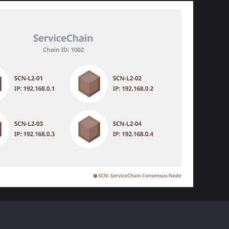
693ad4b17ff77...23153@192.168.0.1:22323?discport=0\u0026