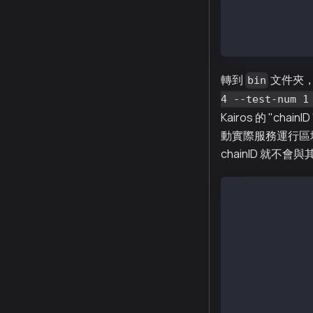
x homi-XXXXX-a
x homi-XXXXX-a
x homi-XXXXX-a
轉到
文件夾
bin
4 --test-num 1
Kairos 的 "cha
動實際服務運行區
chainID 就不會與
$ ./homi setup
Created :  hom
Created :  hom
Created :  hom
Created :  hom
Created :  hom
Created :  hom
Created :  hom
Created :  hom