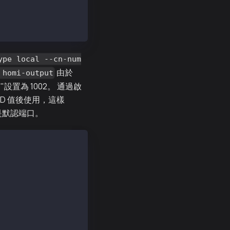
ype local --cn-num
由於
 homi-output
ID "設置為 1002。 通過啟
nID 值後使用，這樣
3，這是默認端口。
 --chainID 1002 --p2p-port 22323 -o homi-output