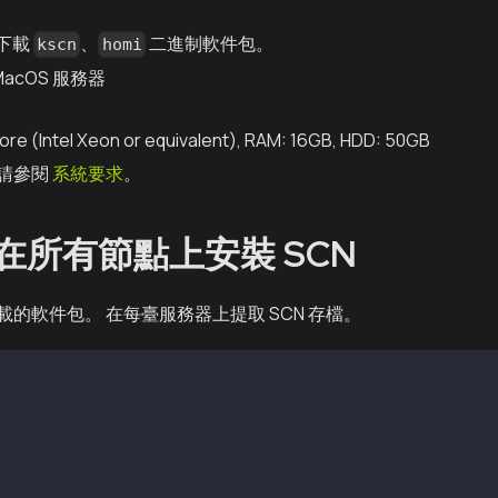
下載
、
二進制軟件包。
kscn
homi
或 MacOS 服務器
ore (Intel Xeon or equivalent), RAM: 16GB, HDD: 50GB
請參閱
系統要求
。
：在所有節點上安裝 SCN
的軟件包。 在每臺服務器上提取 SCN 存檔。
-vX.X.X-XXXXX-amd64.tar.gz
md64/
md64/conf/
md64/conf/kscnd.conf
md64/bin/
md64/bin/kscnd