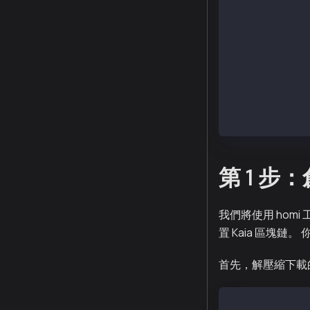
kend-baobab.x8
kgen.x86_64   
kpnd.x86_64   
kpnd-baobab.x8
kscnd.x86_64  
ksend.x86_64  
kspnd.x86_64  
$ yum install 
第 1 步：
我們將使用 hom
置 Kaia 區塊鏈。 
首先，解壓縮下載的 
$ tar xvf homi