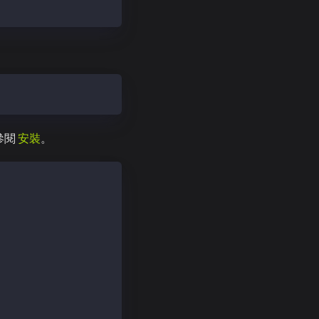
請參閱
安裝
。
hel/7/prod.repo
d Upload Total Spent Left Speed