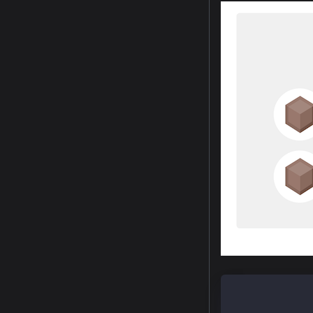
[
     "kni://38