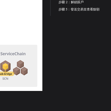
步驟 2：解鎖賬戶
步驟 3：發送交易並查看餘額