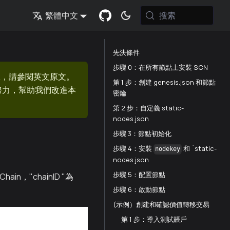
搜索
繁體中文
先決條件
步驟 0：在所有節點上安裝 SCN
息，請參閱英文原文。
第 1 步：創建 genesis.json 和節點
的努力，幫助我們改進本
密鑰
第 2 步：自定義 static-
nodes.json
步驟 3：節點初始化
步驟 4：安裝
和 `static-
nodekey
nodes.json
步驟 5：配置節點
in，"chainID "為
步驟 6：啟動節點
(示例）創建和確認價值轉移交易
第 1 步：導入測試賬戶