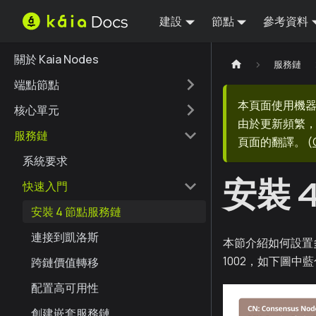
建設
節點
參考資料
關於 Kaia Nodes
服務鏈
端點節點
本頁面使用機
核心單元
由於更新頻繁，
服務鏈
頁面的翻譯。
(
系統要求
安裝 
快速入門
安裝 4 節點服務鏈
連接到凱洛斯
本節介紹如何設置多節點 
1002，如下圖中
跨鏈價值轉移
配置高可用性
創建嵌套服務鏈