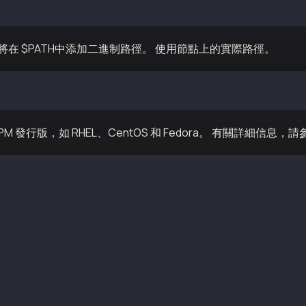
md64/bin/kscn
在 $PATH中添加二進制路徑。 使用節點上的實際路徑。
$PATH:~/path/to/kscn-XXXXX-amd64/bin
PM 發行版，如 RHEL、CentOS 和 Fedora。 有關詳細信息，
/yum.repos.d/kaia.repo https://packages.kaia.io/config/r
ceived % Xferd Average Speed Time Time Time Current Dloa
00 118 0 0 1113 0 --:--:-- --:--:-- --:--:-- 1102 
rep kaia 
n-prod 31 kB/s | 2.9 kB 00:00 
        v1.8.0-0.el7      packages-klaytn-prod 
        v1.8.0-0.el7      packages-klaytn-prod 
        v1.8.0-0.el7      packages-klaytn-prod 
6_64    v1.8.0-0.el7      packages-klaytn-prod 
        v1.8.0-0.el7      packages-klaytn-prod 