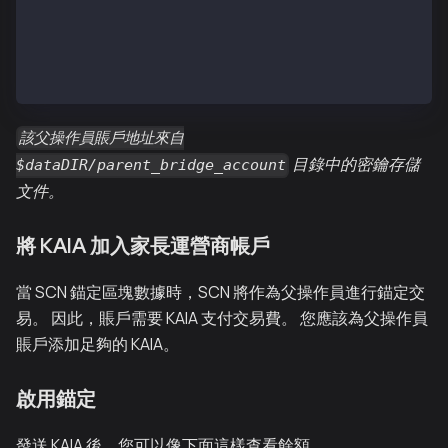
 datadir: ~/kscnd_home
 modules: admin:1.0 subbridge:1.0 debug:1.0 governan
 > subbridge.parentOperator
 "0x726e5C8705892989DAB1E9982FBE0B0A92eC84Bf"
該父操作員賬戶地址來自
目錄中的密鑰存儲
$dataDIR/parent_bridge_account
文件。
將 KAIA 加入家長運營商帳戶
當 SCN 錨定區塊數據時，SCN 將作為父操作員進行錨定交
易。 因此，賬戶需要 KAIA 支付交易費。 您應該為父操作員
賬戶添加足夠的 KAIA。
啟用錨定
發送 KAIA 後，您可以像下面這樣查看餘額。