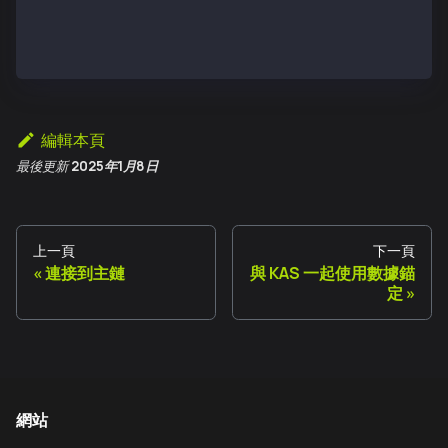
  TxCount: 0,
  TxHash: "0x56e81f171bcc55a6ff8345e692c0f86e5b48e01
}
編輯本頁
最後更新
2025年1月8日
上一頁
下一頁
連接到主鏈
與 KAS 一起使用數據錨
定
網站