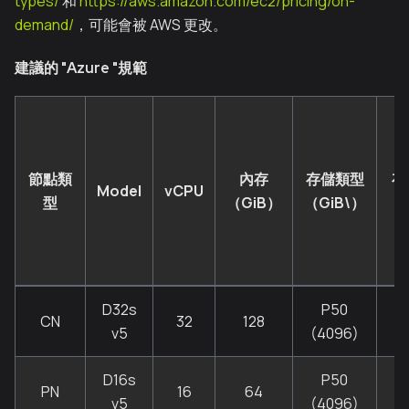
types/
和
https://aws.amazon.com/ec2/pricing/on-
demand/
，可能會被 AWS 更改。
建議的 "Azure "規範
節點類
內存
存儲類型
存
Model
vCPU
型
（GiB）
（GiB\）
（
D32s
P50
CN
32
128
v5
(4096)
D16s
P50
PN
16
64
v5
(4096)