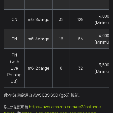
4,000
CN
m6i.8xlarge
32
128
(Minimum
4,000
PN
m6i.4xlarge
16
64
(Minimum
PN
(with
3,500
Live
m6i.2xlarge
8
32
(Minimum
Pruning
DB)
此存儲規範源自 AWS EBS SSD (gp3) 規範。
以上信息來自
https://aws.amazon.com/ec2/instance-