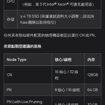
CPU
（例如，第 3 代 Intel® Xeon® 可擴充處理器）
≥ 4 TB SSD (依據連鎖資料大小調整；請洽詢
存儲
Kaia 團隊以取得指引)
任何具有類似硬件配置的物理機器都足以運行 CN 或 PN。
依節點類型建議的規格
Node Type
核心/線程
內存
16 核心 / 32 線
CN
128GB
程
PN
8 核心 / 16 線程
64 GB
PN (with Live Pruning
4 核心 / 8 線程
32 GB