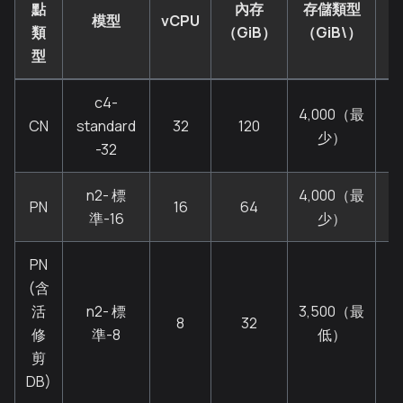
點
內存
存儲類型
模型
vCPU
類
（GiB）
（GiB\）
（
型
c4-
4,000（最
CN
standard
32
120
少）
-32
n2- 標
4,000（最
PN
16
64
準-16
少）
PN
(含
活
n2- 標
3,500（最
8
32
修
準-8
低）
剪
DB)