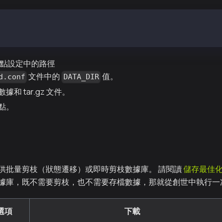
r/kend /var/kend_old # 舊數據
r/kend2 /var/kend # 新數據
更節點設定中的路徑
文件中的
值。
d.conf
DATA_DIR
和 tar.gz 文件。
點。
供批量剪枝（狀態遷移）或即時剪枝數據庫。 請閱讀
儲存最佳
據庫，既不需要剪枝，也不需要存檔數據，那就從創世中執行一
選項
下載