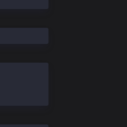
-mainnet-chaindata-xxxxxxxxxxxxxx.tar.gz
innet-chaindata-xxxxxxxxxxxxxx.tar.gz
a-mainnet-chaindata-xxxxxxxxxxxxxx.tar.gz | awk -W inter