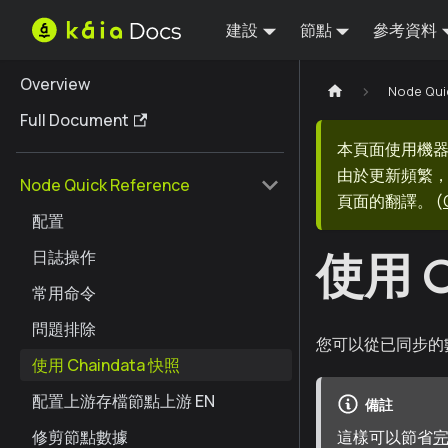
建設
節點
參考資料
Overview
Node Qui
Full Document
本頁面使用機
由於更新頻繁，
Node Quick Reference
頁面的翻譯。
(
配置
使用 C
日誌操作
常用命令
問題排除
您可以從已同步的數
使用 Chaindata 快照
配置上游存檔節點上游 EN
備註
修剪節點數據
這樣可以節省