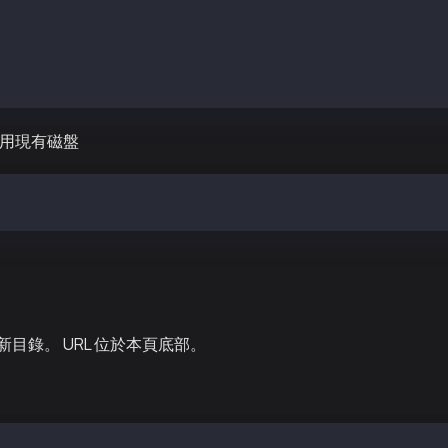
n1 259:0 0 3500G 0 disk /var/kend2 # 臨時路徑下的新磁盤
n1 259：0 0 4000G 0 disk /var/kcnd # 生產路徑上的舊磁盤
1 259:2 0 8G 0 disk
0n1p1 259:3 0 8G 0 part /
0n1p128 259:4 0 1M 0 part
 使用現有磁盤
kdir /var/kend2/data
目錄。 URL 位於本頁底部。