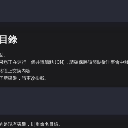
壓縮
z -xvf kaia-mainnet-chaindata-xxxxxxxxxxxx.tar.gz
目錄
點。
果您正在運行一個共識節點 (CN)，請確保將該節點從理事會中
相同路徑上交換內容
了新磁盤，請更改掛載。
t /var/kend # 舊磁盤
t /var/kend2 # 臨時路徑下的新磁盤
 /dev/nvme2n1 /var/kend # 生產路徑下的新磁盤
的是現有磁盤，則重命名目錄。