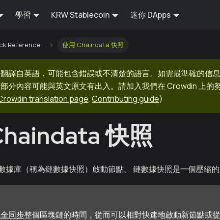
學習
KRW Stablecoin
迷你 DApps
ck Reference
使用 Chaindata 快照
器翻譯自英語，可能包含錯誤或不清楚的語言。如需最準確的信
部分內容可能與英文原文有出入。請加入我們在 Crowdin 上
Crowdin translation page
,
Contributing guide
)
haindata 快照
據庫（稱為鏈數據快照）啟動節點。 鏈數據快照是一個壓縮的 Ka
完全同步
整個區塊鏈的時間，從而可以相對快速地啟動新節點或