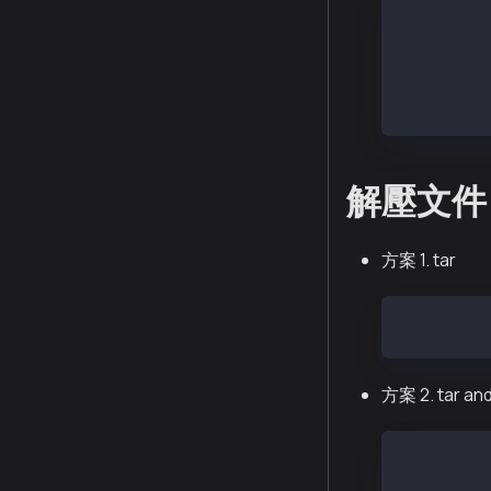
# Rocky L
sudo yum i
# 輕量級、
aria2c htt
解壓文件
方案 1. tar
tar -xvf k
方案 2. tar and
# Amazon 
sudo yum i