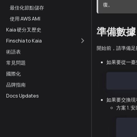
復。
最佳化節點儲存
使用 AWS AMI
準備數據
Kaia 硬分叉歷史
Finschia to Kaia
開始前，請準備足
術語表
如果要從一臺
常見問題
國際化
sudo mkdir
品牌指南
Docs Updates
如果要交換現
方案 1
$ lsbl
NAME M