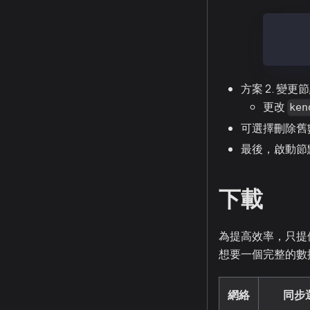
mv /va
mv /va
方案 2. 變
更改
ken
可選擇刪除舊數據
最後，啟動節
下載
為提高效率，只提
想要一個完整的數
網絡
同步