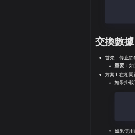
# 多線程解
tar -I pig
交換數據
首先，停止節
重要
：如
方案 1. 在
如果掛載
umoun
umoun
mount
如果使用