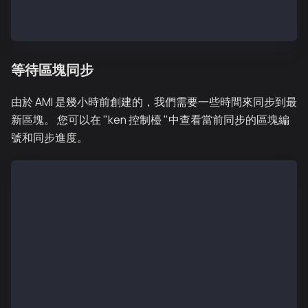
>
等待區塊同步
由於 AMI 是幾小時前創建的，我們需要一些時間來同步到最
新區塊。 您可以在 "ken 控制檯 "中查看當前同步的區塊編
號和同步進度。
> klay.blockNumber
165227166
> klay.syncing
{
  currentBlock: 165227166,
  highestBlock: 165357203,
  knownStates：0,
  pulledStates：0,
  startingBlock: 165222272
}