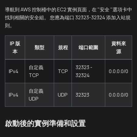
導航到 AWS 控制檯中的 EC2 實例頁面，在 "安全 "選項卡中
找到相關的安全組。 您應為端口 32323-32324 添加入站規
則。
IP 版
資料來
類型
規程
端口範圍
本
源
自定義
32323 -
IPv4
TCP
0.0.0.0/0
TCP
32324
自定義
IPv4
UDP
32323
0.0.0.0/0
UDP
啟動後的實例準備和設置