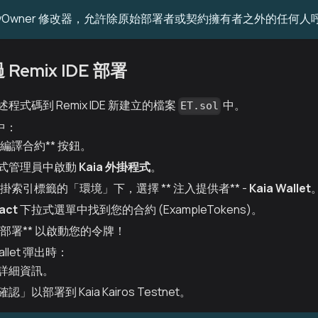
lyOwner 修改器，允許除原始部署者或契約擁有者之外的任何人呼叫
Remix IDE 部署
程式碼到 Remix IDE 新建立的檔案
中。
ET.sol
 中：
* 編譯合約** 按鈕。
式管理員中啟動
Kaia 外掛程式
。
a 外掛索引標籤的「環境」下，選擇 ** 注入提供者** -
Kaia Wallet
act
下拉式選單中找到您的合約 (ExampleTokens)。
* 部署** 以啟動您的令牌！
allet 彈出時：
詳細資訊。
」以部署到 Kaia Kairos Testnet。