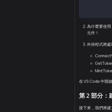
└── Plugins/
    └── WebGL/
        └── Ka
為什麼要使用 .j
元件！
外掛程式將處
ConnectW
GetTok
MintTo
在 VS Code 
第 2 部分：建
接下來，我們將建立