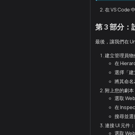
在 VS Cod
第 3 部分：
最後，讓我們在 U
建立管理員物
在 Hie
選擇「建
將其命名為
附上您的劇本
選取 Web
在 Insp
搜尋並選擇
連接 UI 元件：
選取 Web