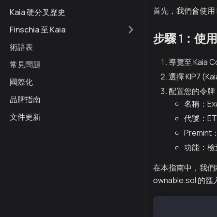
首先，我們會使用 Ka
Kaia 硬分叉歷史
Finschia 至 Kaia
步驟 1：使用
術語表
導覽至 Kaia Co
常見問題
選擇 KIP7 (
國際化
配置您的令牌
品牌指南
名稱：Exa
文件更新
代號：ET
Premin
功能：檢查
在本指南中，我們將調
ownable.sol
// SPDX-Licens