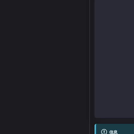
pragma solidit
import "@kaiac
contract Examp
    constructo
        _mint(
    }
    function s
        public
        view
        virtua
        overri
        return
    {
        return
            su
    }
    function m
        _mint(
    }
}
信息