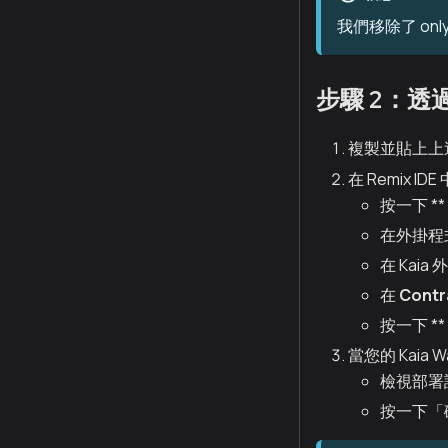
我們移除了 on
步驟 2：透過 
複製並貼上上述
在 Remix IDE
按一下 *
在外掛程
在 Kai
在
Contr
按一下 *
當您的 Kaia W
檢視部署
按一下「確認