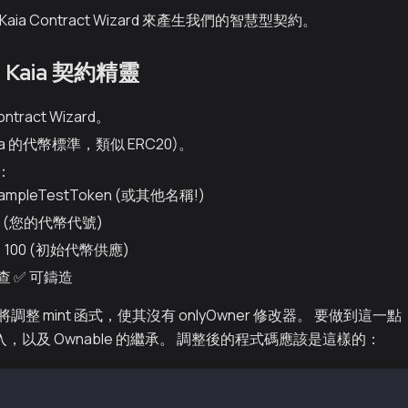
ia Contract Wizard 來產生我們的智慧型契約。
 Kaia 契約精靈
ntract Wizard。
Kaia 的代幣標準，類似 ERC20)。
：
mpleTestToken (或其他名稱!)
 (您的代幣代號)
t：100 (初始代幣供應)
 ✅ 可鑄造
整 mint 函式，使其沒有 onlyOwner 修改器。 要做到這
 的匯入，以及 Ownable 的繼承。 調整後的程式碼應該是這樣的：
e-Identifier: MIT