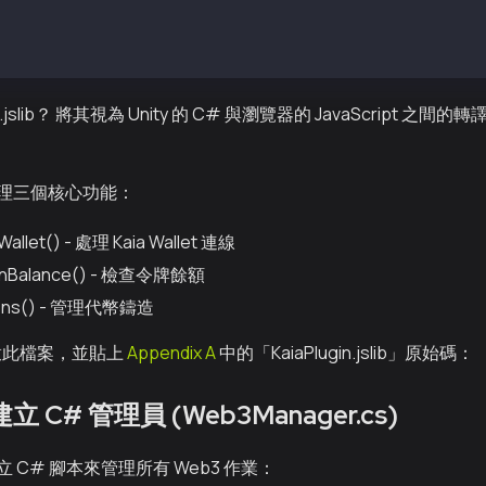
iaPlugin.jslib    // We'll create this file
slib？ 將其視為 Unity 的 C# 與瀏覽器的 JavaScript 之間的轉
理三個核心功能：
allet() - 處理 Kaia Wallet 連線
enBalance() - 檢查令牌餘額
kens() - 管理代幣鑄造
中開啟此檔案，並貼上
Appendix A
中的「KaiaPlugin.jslib」原始碼：
立 C# 管理員 (Web3Manager.cs)
 C# 腳本來管理所有 Web3 作業：