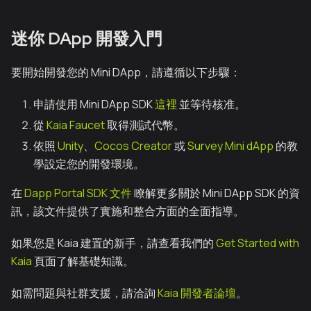
迷你 DApp 開發入門
要開始開發您的 Mini DApp，請遵循以下步驟：
申請使用 Mini DApp SDK
這裡
並等待核准。
從
Kaia Faucet
取得測試代幣。
依照
Unity
、
Cocos Creator
或
Survey Mini dApp
的教
學設定您的開發環境。
在
Dapp Portal SDK 文件
瞭解更多關於 Mini DApp SDK 的資
訊，該文件提供了實施和整合方面的全面指導。
如果您是 Kaia 建置的新手，請查看我們的
Get Started with
Kaia
頁面了解基礎知識。
如需問題與社群支援，請洽詢
Kaia 開發者論壇
。