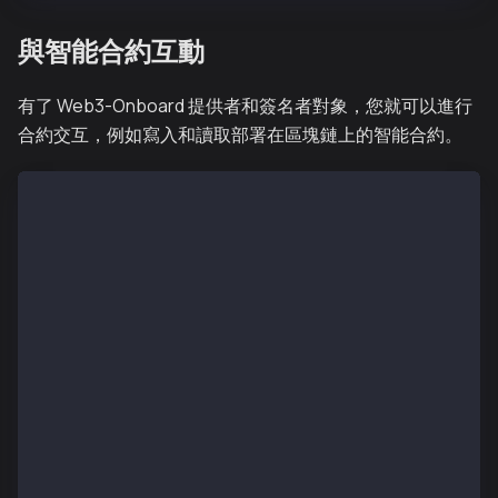
與智能合約互動
有了 Web3-Onboard 提供者和簽名者對象，您就可以進行
合約交互，例如寫入和讀取部署在區塊鏈上的智能合約。
// add to existing useState hook
  const [contractTx, setContractTx] = useState();
  const [contractMessage, setContractMessage] = useS
  const writeToContract = async (e) => {
    e.preventDefault();
    if (!provider) {
      console.log("provider not initialized yet");
      return;
    }
     // this guide uses ethers version 6.3.0.
    const ethersProvider = new ethers.BrowserProvide
    // for ethers version below 6.3.0.