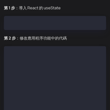
第 1 步
：導入 React 的 useState
import { useState } from 'react';
第 2 步
：修改應用程序功能中的代碼
function App() {
  const [provider, setProvider] = useState();
  const [account, setAccount] = useState();
  const [chainId, setChainId] = useState();
  const connectWallet = async () => {
    try {
      const wallets = await onboard.connectWallet();
      const { accounts, chains, provider } = wallets
      setProvider(provider);
      setAccount(accounts[0].address);
      setChainId(chains[0].id);