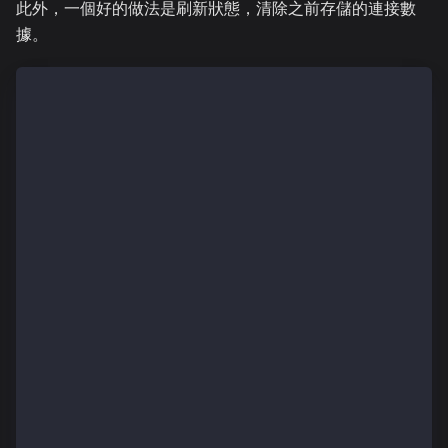
此外，一個好的做法是刷新狀態，清除之前存儲的連接數
據。
function App() {
    const connectWallet = async () => {
    try {
      const wallets = await onboard.connectWallet();
    } catch (error) {
      console.error(error);
    }
  };
  const disconnect = async () => {
    const [primaryWallet] = await onboard.state.get(
    if (primaryWallet) await onboard.disconnectWalle
    refreshState();
  };
  // refresh state
  const refreshState = () => {
    setAccount("");
    setChainId("");