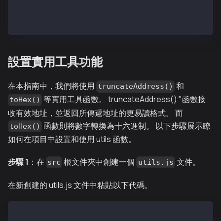
    ]
  }
});
設置實用工具功能
在本指南中，我們將使用
和
truncateAddress()
等實用工具函數。 truncateAddress() "函數接
toHex()
收有效地址，並返回所傳遞地址的更易讀格式。 而
函數則將數字轉換為十六進制。 以下步驟展示瞭
toHex()
如何在項目中設置和使用 utils 函數。
步驟 1
：在
根文件夾中創建一個
文件。
src
utils.js
在新創建的 utils.js 文件中粘貼以下代碼。
export const truncateAddress = (address) => {