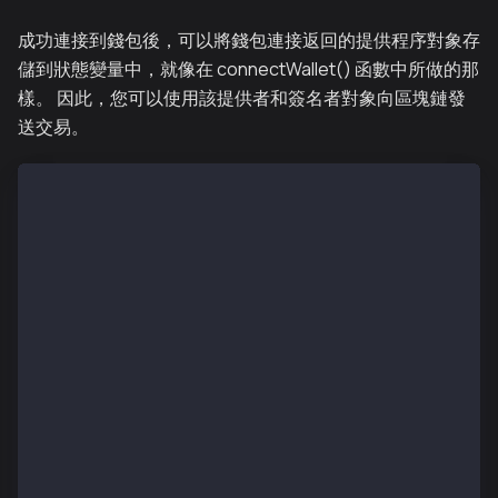
成功連接到錢包後，可以將錢包連接返回的提供程序對象存
儲到狀態變量中，就像在 connectWallet() 函數中所做的那
樣。 因此，您可以使用該提供者和簽名者對象向區塊鏈發
送交易。
 // add to the existing useState hook.
  const [txHash, setTxHash] = useState();
  const sendKaia = async () => {
    if (!provider) {
      console.log("provider not initialized yet");
      return;
    }
    // 本指南使用 6.3.0 版的 ethers。
    const ethersProvider = new ethers.BrowserProvide
    // 對於 6.3.0 以下的 ethers 版本。
    // const provider = new ethers.providers.Web3Pro