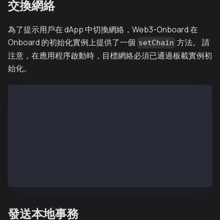
交換網絡
為了提示用戶在 dApp 中切換網絡，Web3-Onboard 在
Onboard 的初始化實例上提供了一個
方法。 請
setChain
注意，在應用程序啟動時，目標網絡必須已通過板載實例初
始化。
const switchNetwork = async () => {
await onboard.setChain({ chainId: toHex(1001) });
};
return (
    <div className="App">
        <button onClick={switchNetwork}>Switch Netwo
    </div>
)
發送本地事務