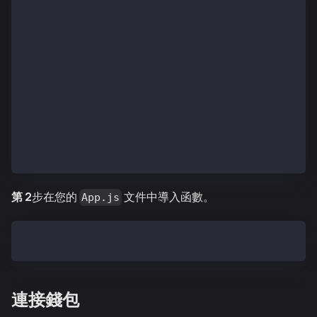
    if (!address) return "No Account";
    const match = address.match(
      /^(0x[a-zA-Z0-9]{2})[a-zA-Z0-9]+([a-zA-Z0-9]{4
    );
    if (!match) return address;
    return `${match[1]}…${match[2]}`;
  };
  export const toHex = (num) => {
    const val = Number(num);
    return "0x" + val.toString(16);
  };
第 2
步在您的
文件中導入函數。
App.js
import { truncateAddress, toHex } from "./utils";
連接錢包