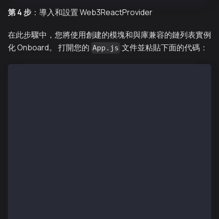
第 4 步
：導入和設置 Web3ReactProvider
在此步驟中，您將使用創建的模塊和與庫兼容的鏈列表實例
化 Onboard。 打開您的
文件並粘貼下面的代碼：
App.js
import Onboard from "@web3-onboard/core";
const ETH_MAINNET_RPC_URL = `Paste ETH RPC URL`;
const KAIA_MAINNET_URL = `Paste KAIA MAINNET URL`
const KAIROS_TESTNET_URL = `Paste KAIROS TESTNET URL
const onboard = Onboard({
  wallets: modules, // created in previous step
  chains: [
    {
      id: "0x1", // chain ID must be in hexadecimal
      token: "ETH",
      namespace: "evm",
      label: "Ethereum Mainnet",
      rpcUrl: ETH_MAINNET_RPC_URL
    },
    {