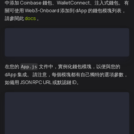
中添加 Coinbase 錢包、WalletConnect、注入式錢包。 有
關可使用 Web3-Onboard 添加到 dApp 的錢包模塊列表，
請參閱此
docs
。
npm install @web3-onboard/coinbase // Coinbase Walle
npm install @web3-onboard/walletconnect // WalletCon
npm install @web3-onboard/injected-wallets  // Used 
在您的
文件中，實例化錢包模塊，以便與您的
App.js
dApp 集成。 請注意，每個模塊都有自己獨特的選項參數，
如備用 JSON RPC URL 或默認鏈 ID。
import coinbaseWalletModule from "@web3-onboard/coin
import walletConnectModule from "@web3-onboard/walle
import injectedModule from "@web3-onboard/injected-w
const coinbaseWalletSdk = coinbaseWalletModule();
const walletConnect = walletConnectModule();