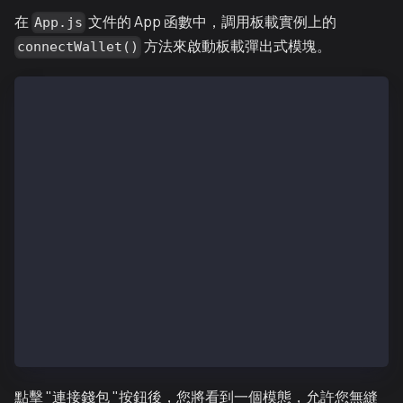
在
文件的 App 函數中，調用板載實例上的
App.js
方法來啟動板載彈出式模塊。
connectWallet()
function App() {
    const connectWallet = async () => {
    try {
      const wallets = await onboard.connectWallet();
    } catch (error) {
      console.error(error);
    }
  };
  return (
    <div className="App">
      <button onClick={connectWallet}>Connect Wallet
    </div>
  );
}
點擊 "連接錢包 "按鈕後，您將看到一個模態，允許您無縫