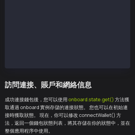
    setProvider();
    // make sure to add every other state declared h
  };
  return (
    <div className="App">
           <button onClick={connectWallet}>Connect W
          <button onClick={disconnect}>Disconnect</b
    </div>
  );
}
訪問連接、賬戶和網絡信息
成功連接錢包後，您可以使用
onboard.state.get()
方法獲
取通過 onboard 實例存儲的連接狀態。 您也可以在初始連
接時獲取狀態。 現在，你可以修改 connectWallet() 方
法，返回一個錢包狀態列表，將其存儲在你的狀態中，並在
整個應用程序中使用。