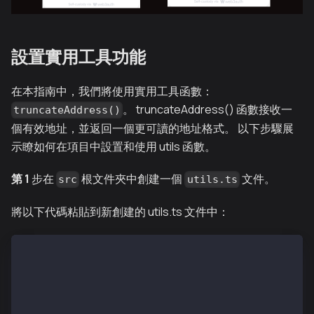
設置實用工具功能
在本指南中，我們將使用實用工具函數：
。 truncateAddress() 函數接收一
truncateAddress()
個有效地址，並返回一個更可讀的地址格式。 以下步驟展
示瞭如何在項目中設置和使用 utils 函數。
第 1
步在
根文件夾中創建一個
文件。
src
utils.ts
將以下代碼粘貼到新創建的 utils.ts 文件中：
export const truncateAddress = (address) => {
  if (!address) return 'No Account'
  const match = address.match(
    /^(0x[a-zA-Z0-9]{2})[a-zA-Z0-9]+([a-zA-Z0-9]{4})
  )