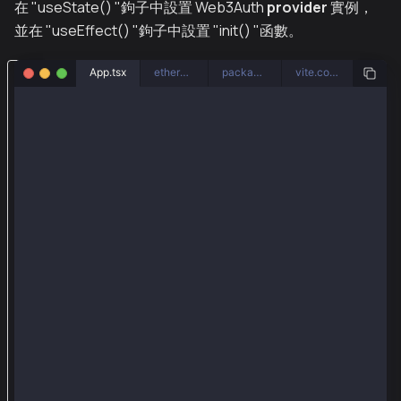
在 "useState() "鉤子中設置 Web3Auth
provider
實例，
並在 "useEffect() "鉤子中設置 "init() "函數。
導
App.tsx
etherRPC.ts
package.json
vite.config.ts
入
import {
W
  CHAIN_NAMESPACES,
e
  IProvider,
b
  IAdapter,
  WEB3AUTH_NETWORK,
3
} from '@web3auth/base'
A
import { EthereumPrivateKeyProvider } from '@web3aut
import { Web3Auth, Web3AuthOptions } from '@web3auth
u
import { getDefaultExternalAdapters } from '@web3aut
t
h
import './App.css'
和
import { useEffect, useState } from 'react'
其
import RPC from './etherRPC'
他
const clientId =
依
  'BPi5PB_UiIZ-cPz1GtV5i1I2iOSOHuimiXBI0e-Oe_u6X3oVA
賴