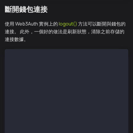
斷開錢包連接
使用 Web3Auth 實例上的
logout()
方法可以斷開與錢包的
連接。 此外，一個好的做法是刷新狀態，清除之前存儲的
連接數據。
function App() {
  const logout = async () => {
    if (!web3auth) {
      console.log('web3auth not initialized yet')
      return
    }
    await web3auth.logout()
    setProvider(null)
    setLoggedIn(false)
    setAddress('')
    setBalance('')
    setUserInfo(null)
    console.log('Logged out')