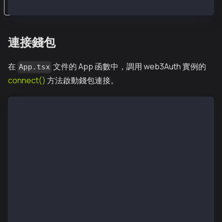
連接錢包
在
文件的 App 函數中，調用 web3Auth 實例的
App.tsx
connect()
方法啟動錢包連接。
function App() {
  const [provider, setProvider] = (useState < IProvi
  const [loggedIn, setLoggedIn] = useState < boolean
  const login = async () => {
    if (!web3auth) {
      console.log('web3auth not initialized yet')
      return
    }
    const web3authProvider = await web3auth.connect(
    setProvider(web3authProvider)
    if (web3auth.connected) {