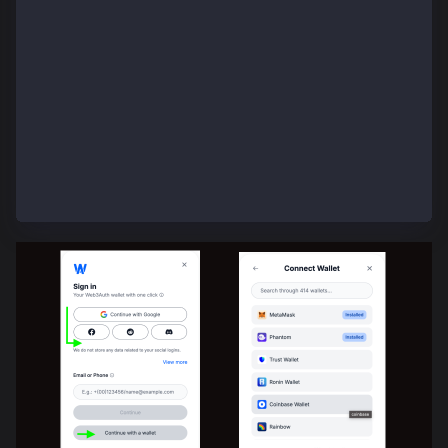
      setLoggedIn(true)
      await updateUserInfo()
    }
  }
  return (
    <div className="App">
      <button onClick={login}>Login</button>
    </div>
  )
}