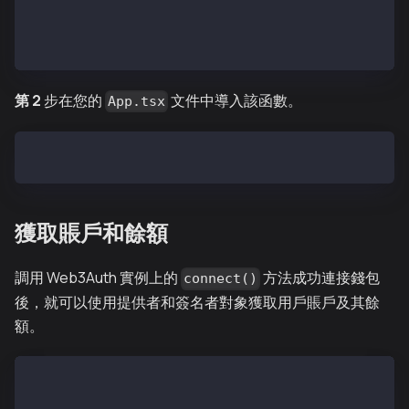
  if (!match) return address
  return `${match[1]}…${match[2]}`
}
第 2
步在您的
文件中導入該函數。
App.tsx
從'./utils'導入 { truncateAddress }
獲取賬戶和餘額
調用 Web3Auth 實例上的
方法成功連接錢包
connect()
後，就可以使用提供者和簽名者對象獲取用戶賬戶及其餘
額。
function App() {
  const [provider, setProvider] = useState<IProvider