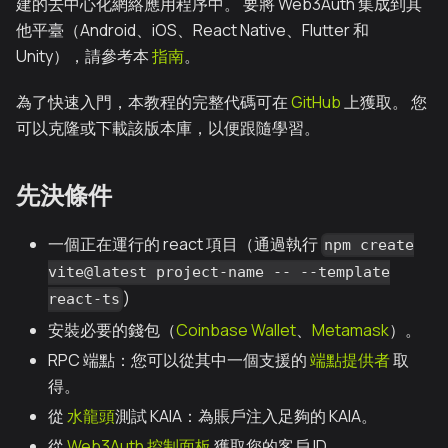
建的去中心化網絡應用程序中。 要將 Web3Auth 集成到其
他平臺（Android、iOS、React Native、Flutter 和
Unity），請參考本
指南
。
為了快速入門，本教程的完整代碼可在
GitHub
上獲取。 您
可以克隆或下載該版本庫，以便跟隨學習。
先決條件
一個正在運行的 react 項目（通過執行
npm create
vite@latest project-name -- --template
)
react-ts
安裝必要的錢包（
Coinbase Wallet
、
Metamask
）。
RPC 端點：您可以從其中一個支援的
端點提供者
取
得。
從
水龍頭
測試 KAIA：為賬戶注入足夠的 KAIA。
從
Web3Auth 控制面板
獲取您的客戶 ID。