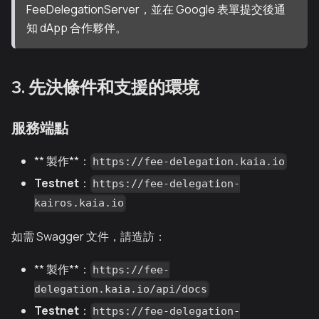
FeeDelegationServer，並在 Google 表單提交後通
知 dApp 合作夥伴。
3. 先決條件和支援的環境
服務端點
** 製作**：
https://fee-delegation.kaia.io
Testnet
：
https://fee-delegation-
kairos.kaia.io
如需 Swagger 文件，請造訪：
** 製作**：
https://fee-
delegation.kaia.io/api/docs
Testnet
：
https://fee-delegation-