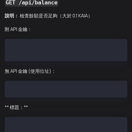
GET /api/balance
說明：
檢查餘額是否足夠（大於 0.1 KAIA）
附 API 金鑰：
GET /api/balance
Authorization: Bearer your_api_key_here
無 API 金鑰 (使用位址)：
GET /api/balance?address=0x742d35Cc6634C0532925a3b8D
** 標題：**
Content-Type: application/json
Authorization: Bearer <API_KEY> (optional - required