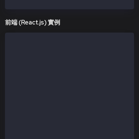
sendFeeDelegatedTransaction();
前端 (React.js) 實例
import { useState } from 'react';
import { Web3Provider, TxType, parseKaia } from '@ka
// Optional API key
const config = {
  serverUrl: 'https://fee-delegation-kairos.kaia.io'
  apiKey: 'kaia_your_api_key_here'
};
export default function FeeDelegationComponent() {
  const [wallet, setWallet] = useState({ address: nu
  const [form, setForm] = useState({ toAddress: '', 
  const { Web3Provider, TxType, parseKaia } = await 
  // 1. Connect wallet
  const connectWallet = async () => {
    try {