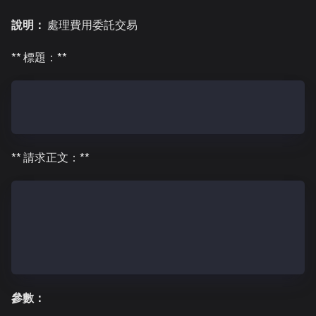
說明：
處理費用委託交易
** 標題：**
Content-Type: application/json
Authorization: Bearer <API_KEY> (optional - required
** 請求正文：**
{
  "userSignedTx": {
    "raw": "<RLP_encoded_signed_transaction>"
  }
}
參數：