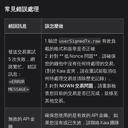
常見錯誤處理
錯誤訊息
該怎麼做
1. 驗證
有效負
userSignedTx.raw
載的格式和簽章是否正確
發送交易嘗試
2. 針對 ** 低 Nonce 問題**，請確保
5 次失敗，網
您的錢包中沒有任何待處理的交易。
路繁忙。 錯誤
(對於 Kaia 皮夾，請在重試前取消任
訊息：
何待處理交易並清除歷史記錄）。
<ERROR
3. 針對
NOWN 交易問題
，請重新檢
MESSAGE>
查您目前的交易是否已完成，並移至
其他交易。
確保您使用的是有效的 API 金鑰。 如
無效的 API 金
果您沒有或已失效，請聯絡 Kaia 團隊
鑰