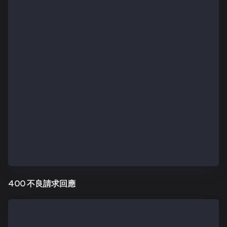
// Transaction Reverted (200 but failed)
{
  "message": "Transaction reverted",
  "error": "REVERTED",
  "data": {
    "_type": "TransactionReceipt",
    "blockHash": "0x2a7ae196f6e7363fe3cfc79132c1d162
    "blockNumber": 191523443,
    "status": 0,
    "hash": "0x0ca73736ceecf2dcf0ec2e1f65760d0b4f734
    "index": 0,
    "logs": [],
    "logsBloom": '0x00000000000000000000000000000000
  },
  "status": false
}
400 不良請求回應
// Invalid API Key
{