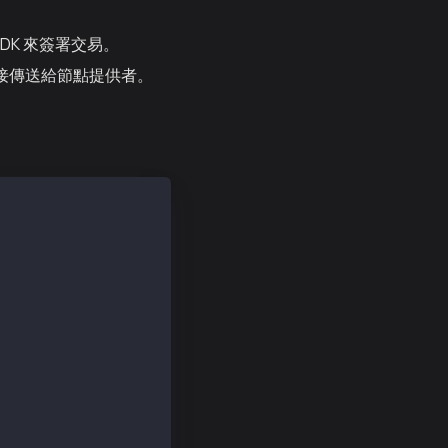
SDK 來簽署交易。
直接傳送給節點提供者。
6"); 
c2462c597458c2b8"; 
.node.kaia.io" ); 