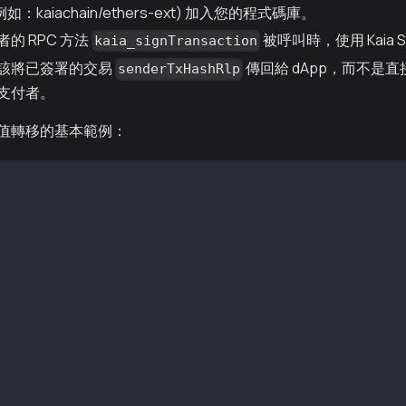
例如：kaiachain/ethers-ext) 加入您的程式碼庫。
的 RPC 方法
被呼叫時，使用 Kaia 
kaia_signTransaction
該將已簽署的交易
傳回給 dApp，而不是
senderTxHashRlp
支付者。
值轉移的基本範例：
 require("ethers6"); 
, TxType, parseKaia } = require("@kaiachain/ethers-ext/v
dr = "0xa2a8854b1802d8cd5de631e690817c253d6a9153"; 
iv = "0x0e4ca6d38096ad99324de0dde108587e5d7c600165ae4cd6
Addr = "0xc40b6909eb7085590e1c26cb3becc25368e249e9"; 
 = new ethers.JsonRpcProvider( "https://public-en-kairos
llet = new Wallet(senderPriv, provider); 
 main() { 