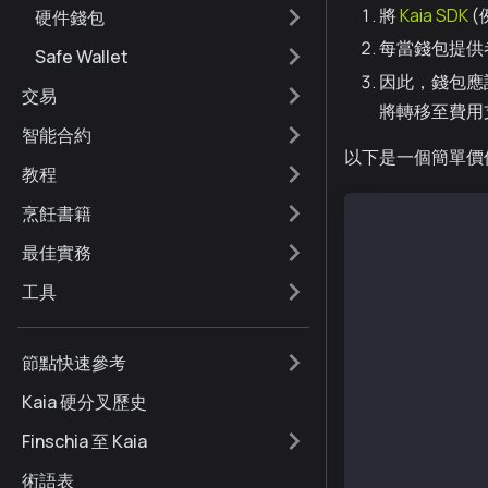
將
Kaia SDK
(
硬件錢包
每當錢包提供者
Safe Wallet
因此，錢包應
交易
將轉移至費用
智能合約
以下是一個簡單價
教程
烹飪書籍
const ethers =
const { Wallet
最佳實務
const senderAd
工具
const senderPr
const reciever
節點快速參考
const provider
Kaia 硬分叉歷史
const senderWa
Finschia 至 Kaia
async function
const tx = {
術語表