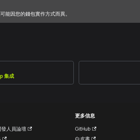
碼可能因您的錢包實作方式而異。
pp 集成
更多信息
a 開發人員論壇
GitHub
格
白皮書