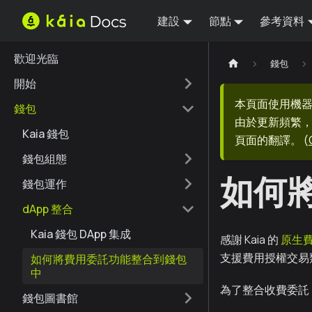
建設
節點
參考資料
歡迎光臨
錢包
開始
本頁面使用機
錢包
由於更新頻繁，
Kaia 錢包
頁面的翻譯。
(
錢包組態
如何
錢包運作
dApp 整合
Kaia 錢包 DApp 集成
感謝 Kaia 的
原生
支援費用授權交易
如何將費用委託功能整合到錢包
中
為了整合收費委託
錢包圖書館