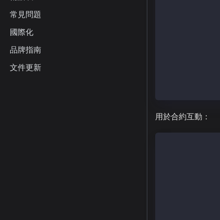
type: TxType.F
from: senderAd
常見問題
to: recieverAd
value: parseKa
國際化
}; 
品牌指南
// Sign transa
文件更新
const populate
const senderTx
}
用於合約互動：
const ethers =
const { Wallet
const senderAd
const senderPr
const provider