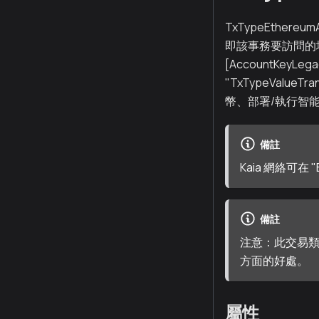
TxTypeEthereum
即該事務要訪問的
[AccountKey
"TxTypeValue
幣、部署/執行智
備註
Kaia 網絡可在 
備註
注意：此交易類
方面的好處。
屬性