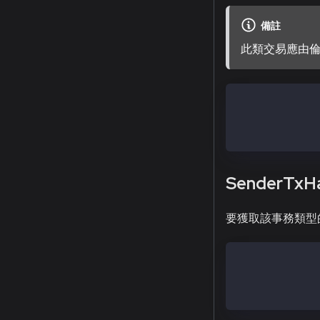
備註
此類交易應由
SigRLP = Ether
SigHash = kecc
Signature = si
SenderTxH
要獲取該事務類型
SenderTxHashRL
SenderTxHash =
Signature = si