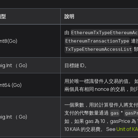
類型
說明
由
EthereumTxTypeEthereumAc
連
int8(Go)
EthereumTransactionType
類
TxTypeEthereumAccessList
big.Int （ Go)
目標鏈 ID。
用於唯一標識發件人交易的值。 
int64 (Go)
兩個具有相同 nonce 的交易，
一個乘數，用於計算發件人將支付
支付的代幣數量通過
*
gas
gasP
big.Int （ Go)
如，如果 gas 為 10，gasPrice
10 KAIA 的交易費。 See
Unit of KA