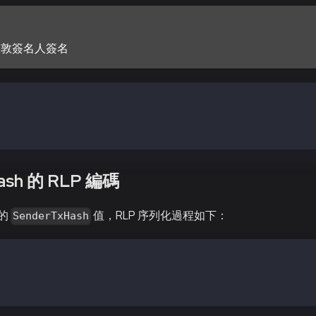
倫敦簽名人簽名
eumTransactionType || encode([chainId, nonce, gasPrice, 
ak256(SigRLP)
gn(SigHash, <private key>)
ash 的 RLP 編碼
的
值，RLP 序列化過程如下：
SenderTxHash
P = EthereumTransactionType || encode([chainId, nonce, g
 keccak256(SenderTxHashRLP)
gn(SenderTxHash, <private key>)