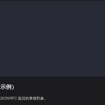
168de40b1f8a2141a70a4e2f551f90d7814b2fbcb3ac99ad8d8d0b64
false
0x2
a94f5374fce5edbc8e2a8697c15331677e6ebf0b
7b65b75d204abed71587c9e519a89277766ee1d0
1234
0x19
0xf4240
0xa
0x31323334
: [{0000000000000000000000000000000000000001 [0000000000
0x1
0xbfc80a874c43b71b67c68fa5927d1443407f31aef4ec6369bbecdb
0x193e62c1dd63905aee7073958675dcb45d78c716a9a286b54a496e
7801f8a1028204d219830f4240947b65b75d204abed71587c9e519a8
（示例）
SON RPC 返回的事務對象。