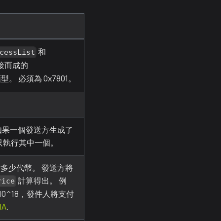
和
cessList
接而成的
型。 必須為 0x7801。
如果一個發送方生成了
則只執行其中一個。
多少代幣。 發送方將
計算得出。 例
rice
 為 10^18，發件人將支付
IA
.