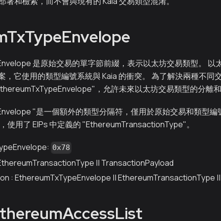
行部署和檢索，而不會與現有的 Kaia 交易類型混淆。
mTxTypeEnvelope
TypeEnvelope 是原始交易的單字節前綴，表示以太坊交易類型。 
，它使用的類型編號系統與 Kaia 的衝突。 為了解決兩種不
"EthereumTxTypeEnvelope"，允許未來以太坊交易類型的分
TypeEnvelope "是一個額外的類型分隔符，僅用於原始交易和類
了 EIPs 中定義的 "EthereumTransactionType"。
ypeEnvelope:
0x78
EthereumTransactionType || TransactionPayload
on : EthereumTxTypeEnvelope || EthereumTransactionType ||
thereumAccessList