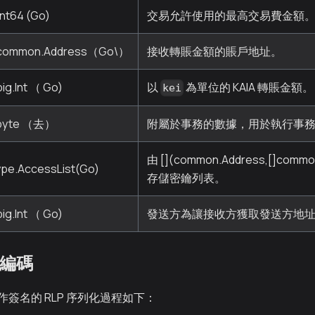
int64 (Go)
交易允許使用的最高交易費金額
common.Address（Go\）
接收轉賬金額的賬戶地址。
big.Int （ Go)
以
為單位的 KAIA 轉賬金額。
kei
byte （去）
附屬於事務的數據，用於執行事
由 [](common.Address,[]co
ype.AccessList(Go)
存儲密鑰列表。
big.Int （ Go)
發送方為讓接收方獲取發送方地
 編碼
簽名的 RLP 序列化過程如下：