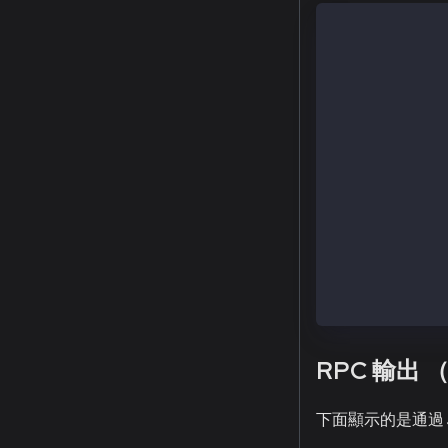
    TX(3a3ab67
    Contract: 
    Chaind:   
    From:     
    To:       
    Nonce:    
    GasPrice: 
    GasLimit  
    Value:    
    Data:     
    AccessList
    V:        
    R:        
    S:        
    Hex:      
RPC 輸出 
下面顯示的是通過 J