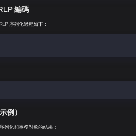
RLP 編碼
RLP 序列化過程如下：
hereumTransactionType || encode([chainId, nonce, gasPric
k256(TxHashRLP)
umTxTypeEnvelope || EthereumTransactionType || encode([c
（示例）
P 序列化和事務對象的結果：