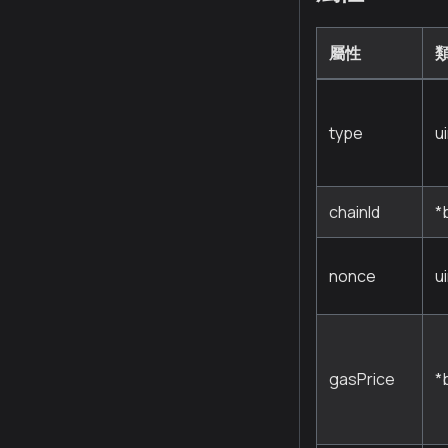
屬性
type
u
chainId
*
nonce
u
gasPrice
*