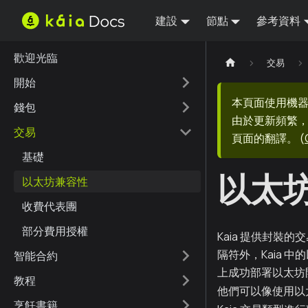
建設
節點
參考資料
歡迎光臨
交易
開始
本頁面使用機
錢包
由於更新頻繁，
交易
頁面的翻譯。
(
基礎
以太
以太坊兼容性
收費代表團
部分費用授權
Kaia 提供封裝的交
隔符外，Kaia 
智能合約
上成功部署以太坊
教程
他們可以像使用以太
烹飪書籍