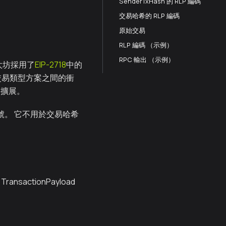
SenderTxHash 的 RLP 編碼
交易哈希的 RLP 編碼
原始交易
RLP 編碼 （示例）
RPC 輸出 （示例）
以太坊採用了
EIP-2718
中的
同交易類型方案之間的衝
離和擴展。
型編號。 它不用於交易哈希
 TransactionPayload