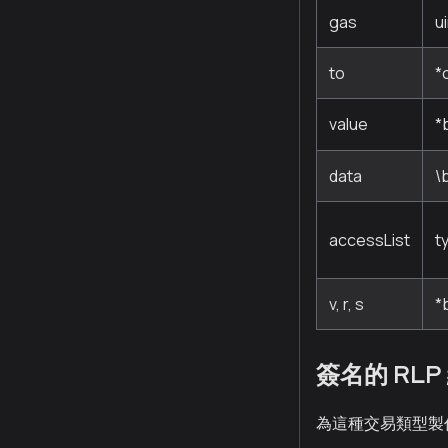
gas
u
to
*
value
*
data
\
accessList
t
v, r, s
*
簽名的 RLP
為這種交易類型製作