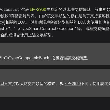
AccessList "代表
EIP-2930
中指定的以太坊交易類型。 該事務
地址和存儲密鑰列表。 由於該交易類型的存在是為了支持兼容
Legacy]相關的 EOA。 與其他賬戶密鑰類型相關的 EOA 應使用其
Transfer"、"TxTypeSmartContractExecution "等。 
能合約或混合使用上述交易類型。
"EthTxTypeCompatibleBlock "之後處理該交易類型。
型只支持以太坊交易類型的格式。 與
EIP-2930
不同，使用訪問