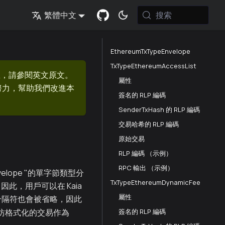
搜索
繁體中文
EthereumTxTypeEnvelope
TxTypeEthereumAccessList
息，請參閱英文原文。
屬性
的努力，幫助我們改進本
簽名的 RLP 編碼
SenderTxHash 的 RLP 編碼
交易哈希的 RLP 編碼
原始交易
RLP 編碼 （示例）
RPC 輸出 （示例）
velope "的單字節類型分
TxTypeEthereumDynamicFee
因此，用戶可以在 Kaia
屬性
型分隔符也會被省略，因此
簽名的 RLP 編碼
太坊格式化的交易作為