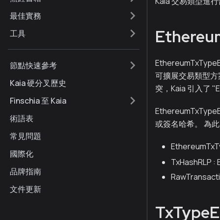
Kaia 交易類型進
最佳實務
Ethereu
工具
EthereumTx
節點快速參考
可擴展交易類型方案
Kaia 硬分叉歷史
突，Kaia 引入了 
Finschia 至 Kaia
EthereumTx
術語表
或簽名哈希。 為此，使用
常見問題
EthereumTxT
國際化
TxHashRLP : 
品牌指南
RawTransacti
文件更新
TxTypeE