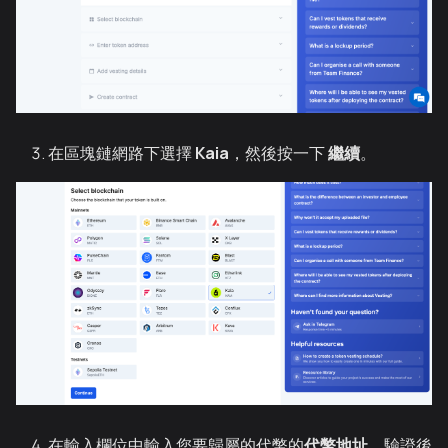
在區塊鏈網路下選擇
Kaia
，然後按一下
繼續
。
在輸入欄位中輸入您要歸屬的代幣的
代幣地址
，驗證後