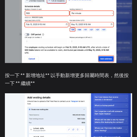
按一下 ** 新增地址** 以手動新增更多歸屬時間表，然後按
一下 ** 繼續**