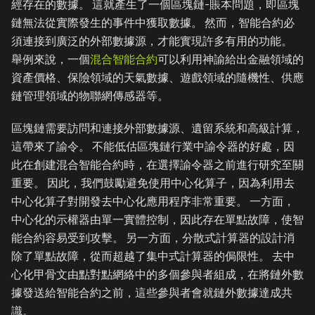
經存在的數據。 這就產生了一個區塊鏈-賬本問題，即區塊
鏈無法從實際發生的事件中獲取數據。 然而，智能合約必
須連接到廣泛的外部數據源，才能實現許多有用的功能。
舉例來說，一個
混合智能合約
可以利用神諭給出金融領域的
資產價格、保險領域的天氣數據、遊戲領域的隨機性、供應
鏈管理領域的物聯網傳感器等。
區塊鏈需要訪問和連接外部數據源、遺留系統和高級計算，
這帶來了諭令。 不能低估區塊鏈行業中諭令器的好處，因
此在創建混合智能合約時，在選擇諭令器之前進行研究至關
重要。 因此，我們鼓勵避免使用中心化算子，因為利用去
中心化算子對開發去中心化應用程序非常重要。 一方面，
中心化的示權器由單一實體控制，因此存在單點故障，使智
能合約容易受到攻擊。 另一方面，分散式計算器的設計消
除了單點故障，從而超越了集中式計算器的侷限性。 去中
心化甲骨文由點對點網絡中的多個參與者組成，在將鏈外數
據發送給智能合約之前，這些參與者會就鏈外數據達成共
識。