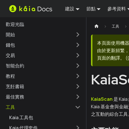
建設
節點
參考資料
歡迎光臨
工具
開始
本頁面使用機
錢包
由於更新頻繁，
交易
頁面的翻譯。
(
智能合約
KaiaS
教程
烹飪書籍
最佳實務
KaiaScan
是 Ka
Kaia 基金會與金
工具
之互動的綜合工具
Kaia 工具包
Kaia 代理套件