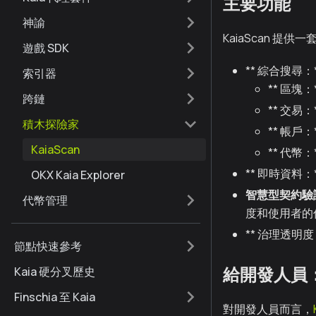
主要功能
神諭
KaiaScan 提
遊戲 SDK
** 綜合搜尋
索引器
** 區
跨鏈
** 交
積木探險家
** 帳
KaiaScan
** 代幣
** 即時資料
OKX Kaia Explorer
智慧型契約驗
代幣管理
度和使用者的
** 治理透明
節點快速參考
Kaia 硬分叉歷史
給開發人員：K
Finschia 至 Kaia
對開發人員而言，