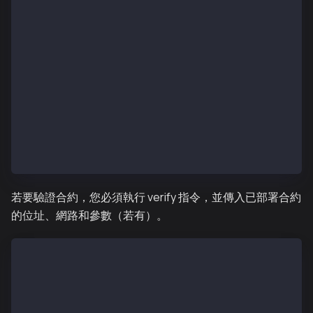
      customChains: [
        {
          network: "kaia",
          chainId: 8217,
          urls: {
            apiURL: "https://mainnet-api.kaiascan.io
            browserURL: "https://kaiascan.io",
          }
        },
      ]
    }
}
若要驗證合約，您必須執行 verify 指令，並傳入已部署合約
的位址、網路和參數（若有）。
npx hardhat verify –network <network> <deployed_addr
## example
npx hardhat verify --network kairos 0x3e360fC99c4383