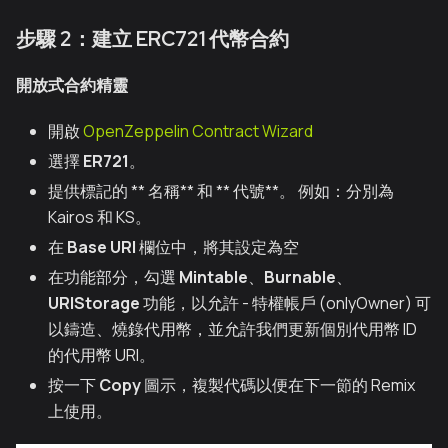
步驟 2：建立 ERC721 代幣合約
開放式合約精靈
開啟
OpenZeppelin Contract Wizard
選擇
ER721
。
提供標記的 ** 名稱** 和 ** 代號**。 例如：分別為
Kairos 和 KS。
在
Base URI
欄位中，將其設定為空
在功能部分，勾選
Mintable
、
Burnable
、
URIStorage
功能，以允許 - 特權帳戶 (onlyOwner) 可
以鑄造、燒錄代用幣，並允許我們更新個別代用幣 ID
的代用幣 URI。
按一下
Copy
圖示，複製代碼以便在下一節的 Remix
上使用。