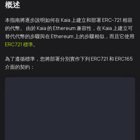
概述
本指南將逐步說明如何在 Kaia 上建立和部署 ERC-721 相容
的代幣。 由於 Kaia 的 Ethereum 兼容性，在 Kaia 上建立可
替代代幣的步驟與在 Ethereum 上的步驟相似，而且它使用
ERC721 標準
。
為了遵循標準，您將部署分別實作下列 ERC721 和 ERC165
介面的契約：
interface ERC721 /* is ERC165 */ {
    event Transfer(address indexed _from, address i
    event Approval(address indexed _owner, address i
    event ApprovalForAll(address indexed _owner, ad
    function balanceOf(address _owner) external view
    function ownerOf(uint256 _tokenId) external view
    function safeTransferFrom(address _from, address
    function safeTransferFrom(address _from, addres
    function transferFrom(address _from, address _to
    function approve(address _approved, uint256 _tok