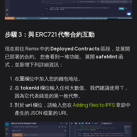
步驟 3：與 ERC721 代幣合約互動
現在前往 Remix 中的
Deployed Contracts
區段，並展開
已部署的合約。 您會看到一堆功能。 展開
safeMint
函
式，並新增下列詳細資訊：
在
至
欄位中加入您的錢包地址。
在
tokenId
欄位輸入任何大數值。 我們建議使用 '1'，
因為它代表鑄造的第一枚代幣。
對於
uri
欄位，請輸入您在
Adding files to IPFS
章節中
產生的 JSON 檔案的 URI。