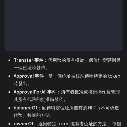
    function setApprovalForAll(address _operator, bo
    function getApproved(uint256 _tokenId) external 
    function isApprovedForAll(address _owner, addres
}
interface ERC165 {
    function supportsInterface(bytes4 interfaceID) e
}
Transfer 事件
：代用幣的所有權從一個位址變更到另
一個位址時發佈。
Approval 事件
：當一個位址被核准傳輸特定的 token
時發出。
ApprovalForAll 事件
：所有者批准或撤銷操作員管理
其所有代幣的批准時發佈。
balanceOf
：回傳特定位址所擁有的 NFT（不可偽造
代幣）數量的方法。
ownerOf
：返回特定 token 擁有者位址的方法。 每個