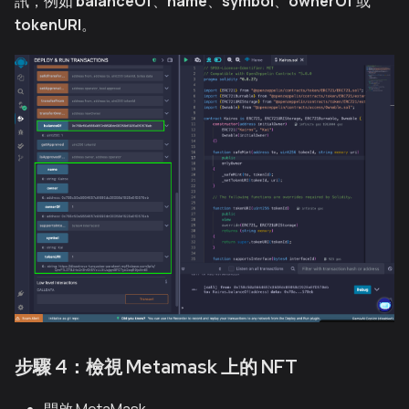
訊，例如
balanceOf
、
name
、
symbol
、
ownerOf
或
tokenURI
。
步驟 4：檢視 Metamask 上的 NFT