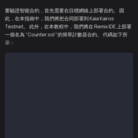
要驗證智能合約，首先需要在目標網絡上部署合約。 因
此，在本指南中，我們將把合同部署到 Kaia Kairos
Testnet。 此外，在本教程中，我們將在 Remix IDE 上部署
一個名為 "Counter.sol "的簡單計數器合約。 代碼如下所
示：
// SPDX-License-Identifier: MIT
pragma solidity ^0.8.0;
contract Counter {
    uint256 public count;
    constructor(uint256 _initialCount) {
        count = _initialCount;
    }
    function incrementCounter() public {
        count++;
    }
    function decrementCounter() public {
        count--;
    }
    function resetCounter() public {