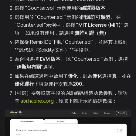
選擇 "Counter.sol "示例使用的
編譯器版本
選擇用於 "Counter.sol "示例的
開源許可類型
。 在
"Counter.sol "示例中，選擇 "
MIT License (MIT)
" 選
項。 如果沒有使用，請選擇
無許可證（無）
確保從 Remix IDE 下載 "Counter.sol"，並將其上載到
**源代碼（Solidity 文件）**字段中。
為合同選擇
EVM 版本
。 以 "Counter.sol "為例，選擇
"
伊斯坦布爾
"選項。
如果在編譯過程中啟用了
優化
，則為
優化
選擇
真
，並在
優化運行
下填寫運行次數為
200
。
(可選）要獲取該字段的 ABI 編碼構造函數參數，請訪
問
abi.hashex.org
，獲取下圖所示的編碼數據：