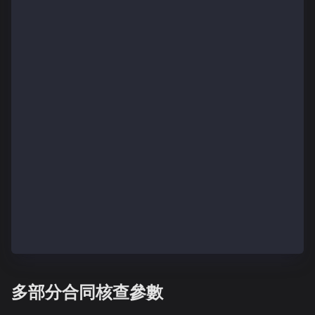
        for (uint256 i = 0; i < wAddresses.length; i
            _mintSingleTokens(wAddresses[i], tAmount
        }
    }
    function _mintSingleTokens(address wAddress, uin
        _mint(wAddress, amount);
    }
    function supportsInterface(bytes4 interfaceId)
        public
        view
        virtual
        override
        returns (bool)
    {
        return
            super.supportsInterface(interfaceId);
    }
}
多部分合同核查參數