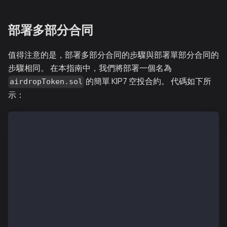
部署多部分合同
值得注意的是，部署多部分合同的步驟與部署單部分合同的
步驟相同。 在本指南中，我們將部署一個名為
的簡單 KIP7 空投合約。 代碼如下所
airdropToken.sol
示：
//SPDX-License-Identifier: MIT
pragma solidity ^0.8.4;
import "@kaiachain/contracts/KIP/token/KIP7/KIP7.sol
import "@kaiachain/contracts/access/Ownable.sol";
// the creator of the project mints certian amount o
contract TokenAirdrop is KIP7, Ownable {
    constructor() KIP7("Token Aidrop Demo", "TAD") {
    }
    // Airdrop Token
    function airdropTokens(address[] calldata wAddre
        require(wAddresses.length == tAmount.length,