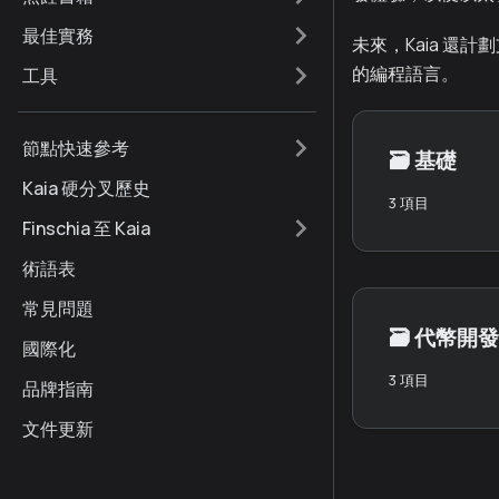
最佳實務
未來，Kaia 還
的編程語言。
工具
節點快速參考
🗃️
基礎
Kaia 硬分叉歷史
3 項目
Finschia 至 Kaia
術語表
常見問題
🗃️
代幣開發
國際化
3 項目
品牌指南
文件更新