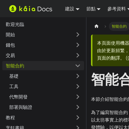
建設
節點
參考資料
歡迎光臨
智能合約
開始
本頁面使用機
錢包
由於更新頻繁，
交易
頁面的翻譯。
(
智能合約
智能
基礎
工具
代幣開發
本節介紹智能合約
部署與驗證
為了編寫智能合約，
教程
以太坊事實上的標
發體驗，以便以太坊
烹飪書籍