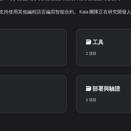
計劃支持使用其他編程語言編寫智能合約。 Kaia 團隊正在研究開
🗃️
工具
2 項目
🗃️
部署與驗證
2 項目