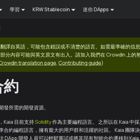
學習
KRW Stablecoin
迷你 DApps
器翻譯自英語，可能包含錯誤或不清楚的語言。如需最準確的信
部分內容可能與英文原文有出入。請加入我們在 Crowdin 上
Crowdin translation page
,
Contributing guide
)
合約
開發所需的開發資源。
Kaia 目前支持
Solidity
作為主要編程語言。 之所以在 Kaia 中採用 
準合約編程語言，擁有龐大的用戶群和活躍的社區。 Kaia 團隊
 DApp 開發人員可以輕鬆嘗試或將其現有智能合約遷移到 Kaia