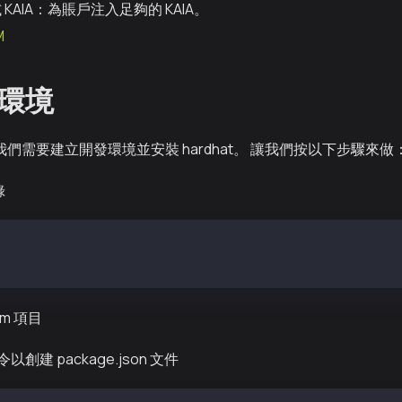
 KAIA：為賬戶注入足夠的 KAIA。
M
環境
t，我們需要建立開發環境並安裝 hardhat。 讓我們按以下步驟來做
錄
d-tokens
okens
m 項目
建 package.json 文件