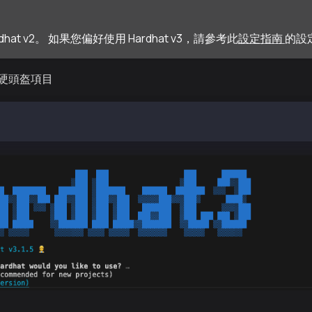
hat v2。 如果您偏好使用 Hardhat v3，請參考此
設定指南
的設
硬頭盔項目
init