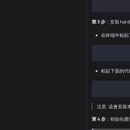
npm init -y
第 3 步
：安裝 har
在終端中粘貼下
npm install --
粘貼下面的代
npm install do
注意: 這會安
第 4 步
：初始化硬