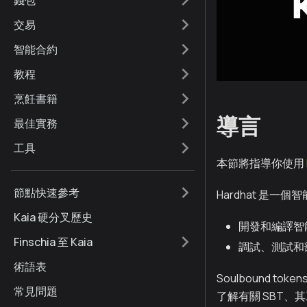
錢包
交易
智能合約
教程
烹飪書籍
導言
最佳實務
工具
本節將指導你使用
節點快速參考
Hardhat 是
Kaia 硬分叉歷史
開發和編譯智
Finschia 至 Kaia
調試、測試和部
術語表
Soulbound 
常見問題
了解有關 SBT、其