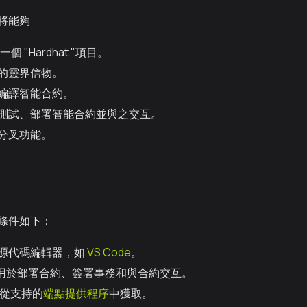
將能夠
一個 "Hardhat "項目。
的靈界信物。
at 編譯智能合約。
hat 測試、部署智能合約並與之交互。
t 分叉功能。
條件如下：
源代碼編輯器，如
VS Code
。
用於部署合約、簽署事務和與合約交互。
可從支持的
端點提供程序
中獲取。