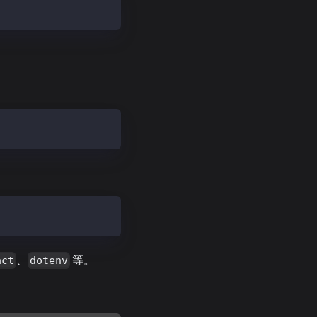
、
等。
act
dotenv