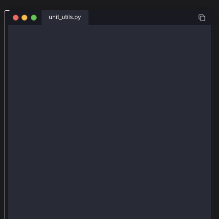
从
unit_utils.py
w
from web3py_ext import extend
e
from web3 import Web3
b
3
def main():
    # convert from (kei/Gkei/kaia) to kei
p
    print("From Kaia to Kei", Web3.to_kei(1, 'Gkei')
y
    # convert from kei to (kei/Gkei/kaia)
_
    print('From Kei to Kaia',Web3.from_kei(100000000
e
x
main()
t
导
入
e
x
t