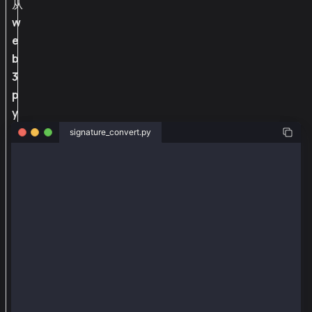
从
w
e
b
3
p
y
_
signature_convert.py
e
from web3py_ext import bytes_to_hex_str, hex_str_to_
x
t
def rsv_to_signature_string(r, s, v):
导
    # Concatenate r, s, and v to form a 65-byte sign
    signature = r + s + v
入
    return bytes_to_hex_str(signature)
b
def signature_string_to_rsv(signature_str):
    # Convert the signature string to bytes (remove 
y
    signature = hex_str_to_bytes(signature_str)
t
    # Extract r (first 32 bytes), s (next 32 bytes),
    r = signature[:32]
e
    s = signature[32:64]