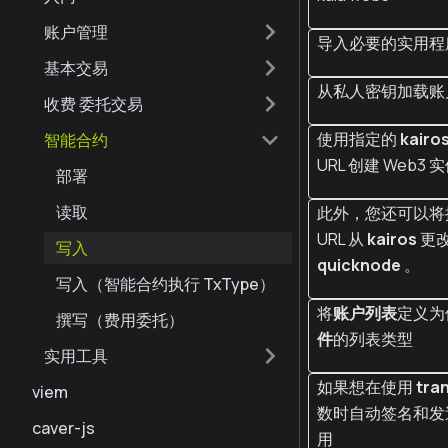
账户管理
导入必要的实用程
基本交易
从私人密钥加载账
收费 委托交易
使用指定的
kairo
智能合约
URL 创建 Web3 
部署
读取
此外，您还可以将
URL 从
kairos
更
写入
quicknode
。
写入（智能合约执行 TxType）
将
账户列表
定义为
撰写（费用委托）
件
的列表类型
实用工具
如果想在使用
tra
viem
数时自动签名和发
caver-js
用