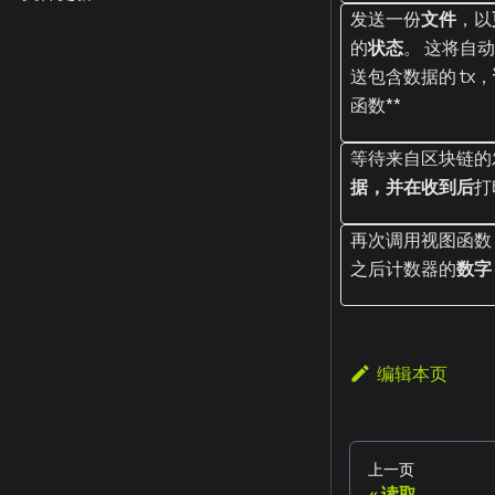
发送一份
文件
，以
的
状态
。 这将自
送包含数据的 tx，
函数**
等待来自区块链的
据，并在收到后
打
再次调用视图函数，
之后计数器的
数字
编辑本页
上一页
读取