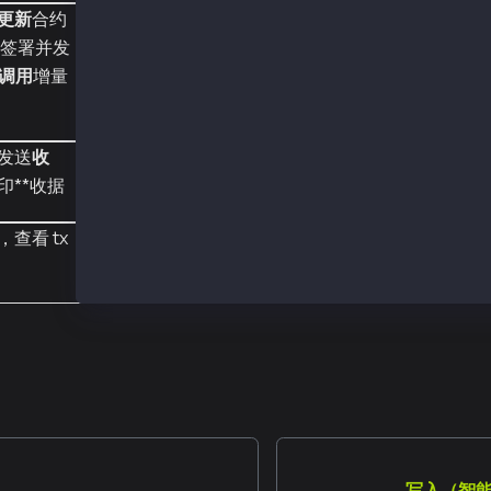
更新
合约
动签署并发
调用
增量
发送
收
印**收据
查看 tx
写入（智能合