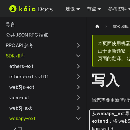
建设
节点
参考资料
导言
SDK 和库
公共 JSON RPC 端点
本页面使用机
RPC API 参考
由于更新频繁，
SDK 和库
页面的翻译。
(
ethers-ext
写入
ethers-ext < v1.0.1
web3js-ext
viem-ext
当您需要更新智能合
web3j-ext
从
web3py_ext
导
web3py-ext
extend
，将 web
kaia web3
入门