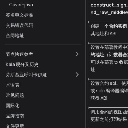
Caver-java
construct_sign
nd_raw_middle
签名电文标准
交易错误代码
创建一个
合约实例
其地址和 ABI
合同地址
设置在部署教程中
节点快速参考
约地址
（
计数器合
可以在部署 tx 收
Kaia 硬分叉历史
址
芬斯基亚呼叫卡伊娅
设置合约 abi。 使用
术语表
或 solc 编译器
常见问题
获得 ABI
国际化
调用合约的视图函
品牌指南
更新之前
打印
结果
文件更新