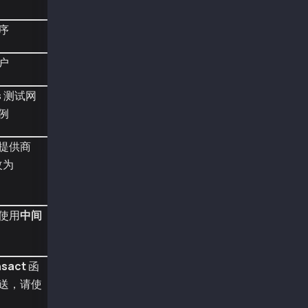
from web3 import Web3
from eth_account import Account
序
from web3.middleware import construct_sign_an
user = Account.from_key('0x4a72b3d09c3d5e28e8
户
w3 = Web3(Web3.HTTPProvider(
  'https://public-en-kairos.node.kaia.io'
s
测试网
  ))
acc_list = [user]
实例
w3.middleware_onion.add(construct_sign_and_se
提供商
def contract_interaction():
    c = w3.eth.contract(
改为
      address="0x95Be48607498109030592C08aDC9
      abi = [{"inputs":[{"internalType":"uint
    )
使用
中间
    # call view function
    print('\nnumber before: ', c.functions.nu
    tx_hash = c.functions.increment().transac
        'from':user.address
nsact
函
    })
    print('receipt: ', w3.eth.wait_for_transa
送，请使
    print('\nnumber after: ', c.functions.num