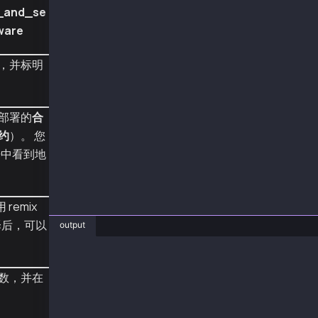
_and_se
contract_interaction()
ware
，并标明
部署的
合
约
）。 您
据中看到地
 remix
编译后，可以
output
❯ py smart_contract_write.py
number before:  293
数，并在
receipt:  AttributeDict({'blockHash': HexByte
number after:  294