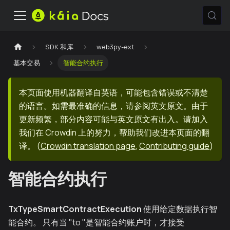
SDK 和库
web3py-ext
基本交易
智能合约执行
本页面使用机器翻译自英语，可能包含错误或不清楚
的语言。如需最准确的信息，请参阅英文原文。由于
更新频繁，部分内容可能与英文原文有出入。请加入
我们在 Crowdin 上的努力，帮助我们改进本页面的翻
译。
(
Crowdin translation page
,
Contributing guide
)
智能合约执行
TxTypeSmartContractExecution
使用给定数据执行智
能合约。 只有当 "to "是智能合约账户时，才接受