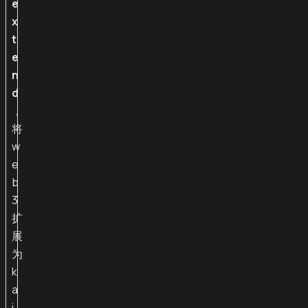
e
x
t
e
n
d
，
将
w
e
b
3
扩
展
为
k
a
i