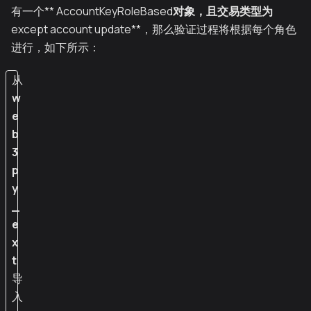
有一个** AccountKeyRoleBased
对象，且交易类型为
except account update**，那么验证过程将根据每个角色
进行，如下所示：
从
w
e
b
3
p
y
_
e
x
t
导
入