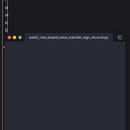
a
w
e
b
3
web3_role_based_value_transfer_sign_recover.py
from web3py_ext import extend
从
from web3 import Web3
w
from eth_account import Account
e
from web3py_ext.transaction.transaction import (
    empty_tx,
b
    fill_transaction,
3
    TxType
和
)
from cytoolz import merge
e
t
w3 = Web3(Web3.HTTPProvider('https://public-en-kairo
h
def web3_tx_sign_recover_role_based():
_
    txRoleUser = Account.from_key_pair(
a
        '0x5bd2fb3c21564c023a4a735935a2b7a238c4ccea'