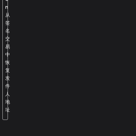
n
从
签
名
交
易
中
恢
复
发
件
人
地
址