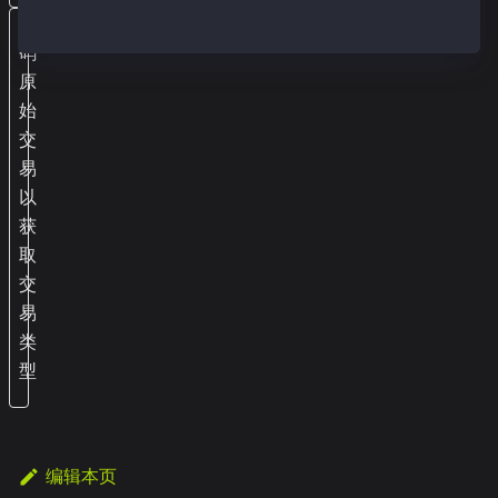
解
码
原
始
交
易
以
获
取
交
易
类
型
编辑本页