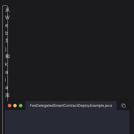
从
W
e
b
3
j
和
k
a
i
a
库
（
FeeDelegatedSmartContractDeployExample.java
w
package org.web3j.example.transactions;
e
b
import java.io.IOException;