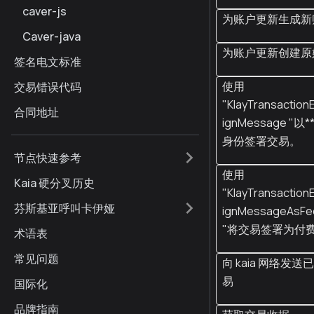
caver-js
为账户更新生成新
Caver-java
为账户更新创建原
签名电文标准
使用
交易错误代码
"KlayTransaction
合同地址
ignMessage "
身份签署交易。
节点快速参考
使用
Kaia 硬分叉历史
"KlayTransaction
芬斯基亚呼叫卡伊娅
ignMessageAsFe
"将交易签署为付
术语表
常见问题
向 kaia 网络发
易
国际化
品牌指南