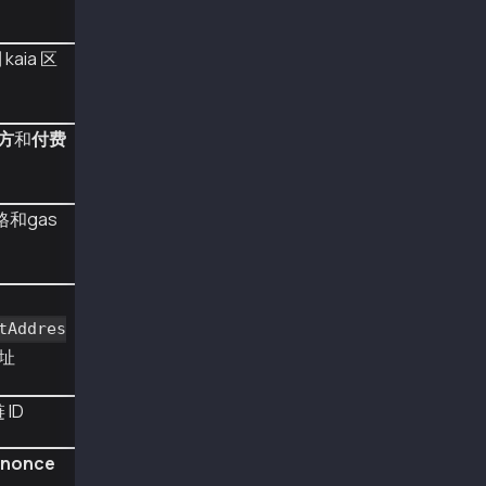
import org.web3j.tx.response.PollingTransacti
kaia 区
import org.web3j.tx.response.TransactionRecei
import org.web3j.example.keySample;
import java.io.IOException;
import java.math.BigInteger;
方
和
付费
import org.web3j.crypto.KlayCredentials;
import org.web3j.crypto.KlayRawTransaction;
import org.web3j.crypto.KlayTransactionEncode
import org.web3j.crypto.transaction.account.A
格和gas
import org.web3j.crypto.transaction.type.TxTy
import org.web3j.crypto.transaction.type.TxTy
import org.web3j.crypto.transaction.type.TxTy
import org.web3j.protocol.core.DefaultBlockPa
import org.web3j.protocol.core.methods.respon
import org.web3j.protocol.core.methods.respon
tAddres
import org.web3j.protocol.http.HttpService;
址
import org.web3j.protocol.kaia.Web3j;
import org.web3j.utils.Numeric;
ID
import org.web3j.protocol.kaia.core.method.re
/**
nonce
 *