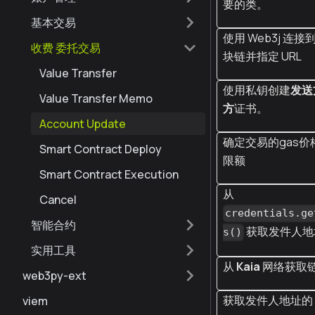
要的类。
基本交易
使用 Web3j 连接到 
收费 委托交易
块链并指定 URL
Value Transfer
使用私钥创建
发送
Value Transfer Memo
方
证书。
Account Update
确定交易的gas价
Smart Contract Deploy
限额
Smart Contract Execution
从
Cancel
credentials.ge
智能合约
获取发件人地
s()
实用工具
从
Kaia
网络获取链 
web3py-ext
获取发件人地址的
viem