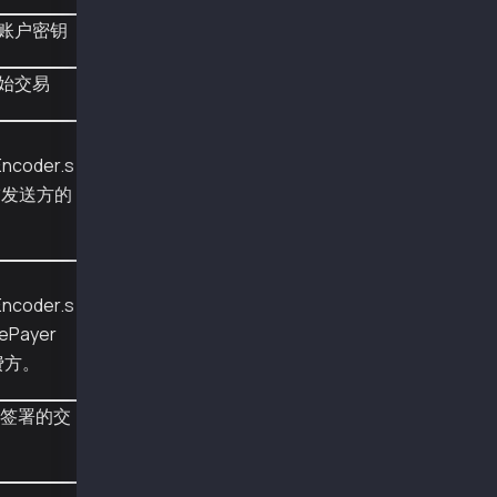
 */
账户密钥
public class FeeDelegatedAccountUpdateExample
        public static void run(KlayCredential
始交易
                Web3j web3j = Web3j.build(new
                KlayCredentials new_credentia
                KlayCredentials credentials_f
Encoder.s
                BigInteger GAS_PRICE = BigInt
以**发送方的
                BigInteger GAS_LIMIT = BigInt
                String from = credentials.get
                EthChainId EthchainId = web3j
                long chainId = EthchainId.get
                BigInteger nonce = web3j.ethG
                                .getTransacti
Encoder.s
ePayer
                BigInteger newPubkey = new_cr
费方。
                AccountKeyPublic accountkey =
送已签署的交
                TxType.Type type = Type.FEE_D
                KlayRawTransaction raw = Klay
                                type,