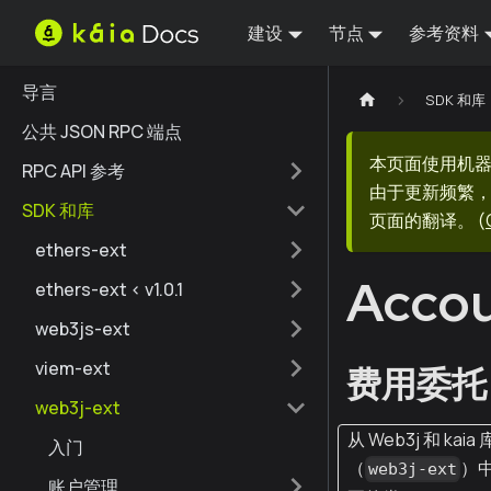
建设
节点
参考资料
导言
SDK 和库
公共 JSON RPC 端点
本页面使用机
RPC API 参考
由于更新频繁，
SDK 和库
页面的翻译。
(
ethers-ext
Accou
ethers-ext < v1.0.1
web3js-ext
viem-ext
费用委托
web3j-ext
从 Web3j 和 kaia 
入门
（
）
web3j-ext
账户管理