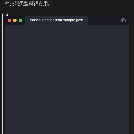
种交易类型就很有用。
从
cancelTransactionExample.java
W
e
package org.web3j.example.transactions;
b
import org.web3j.tx.response.PollingTransactionRecei
3
import org.web3j.tx.response.TransactionReceiptProce
j
import org.web3j.example.keySample;
import java.io.IOException;
和
import java.math.BigInteger;
k
import org.web3j.crypto.KlayCredentials;
import org.web3j.crypto.KlayRawTransaction;
a
import org.web3j.crypto.KlayTransactionEncoder;
i
import org.web3j.crypto.transaction.type.TxType;
a
import org.web3j.crypto.transaction.type.TxTypeCance
import org.web3j.crypto.transaction.type.TxType.Type
库
import org.web3j.protocol.core.DefaultBlockParameter
（
import org.web3j.protocol.core.methods.response.EthC
import org.web3j.protocol.core.methods.response.EthS
w
import org.web3j.protocol.http.HttpService;
e
import org.web3j.protocol.kaia.Web3j;