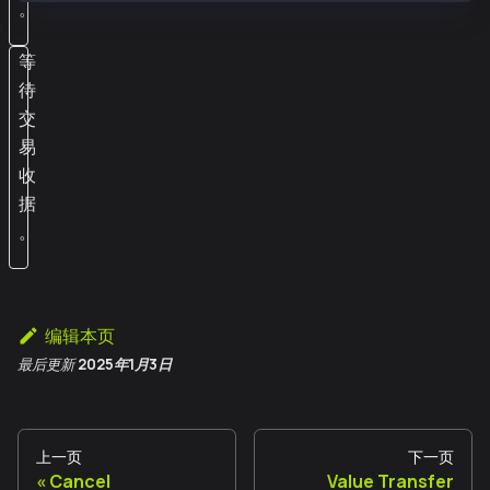
。
等
待
交
易
收
据
。
编辑本页
最后更新
2025年1月3日
上一页
下一页
Cancel
Value Transfer