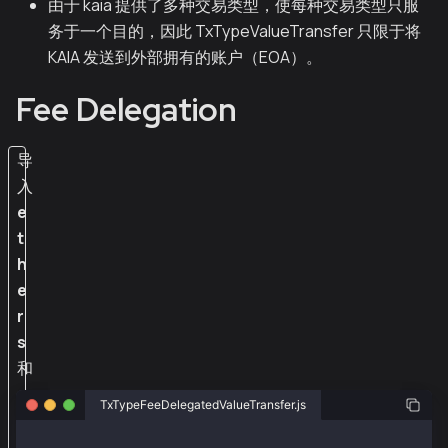
由于 kaia 提供了多种交易类型，使每种交易类型只服
务于一个目的，因此 TxTypeValueTransfer 只限于将
KAIA 发送到外部拥有的账户（EOA）。
Fee Delegation
导
入
e
t
h
e
r
s
和
@
TxTypeFeeDelegatedValueTransfer.js
k
a