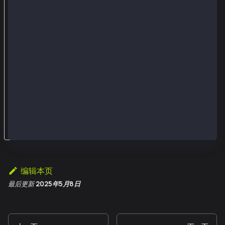
签
名
的
信
息
中
恢
复
地
址
编辑本页
最后更新
2025年5月8日