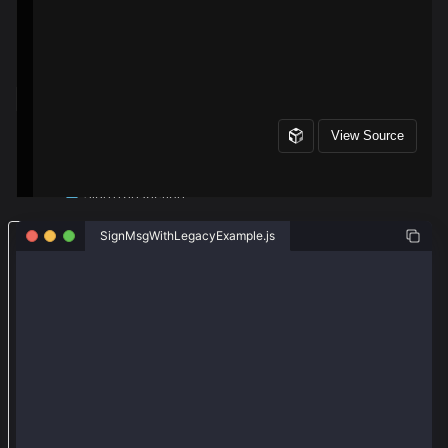
导
SignMsgWithLegacyExample.js
入
const { ethers } = require("ethers");
e
t
const { Wallet } = require("@kaiachain/ethers-ext/v6
h
const senderAddr = "0x24e8efd18d65bcb6b3ba15a4698c0b
e
const senderPriv = "0x4a72b3d09c3d5e28e8652e0111f9c4
r
const provider = new ethers.JsonRpcProvider("https:/
s
const wallet = new Wallet(senderPriv, provider);
和