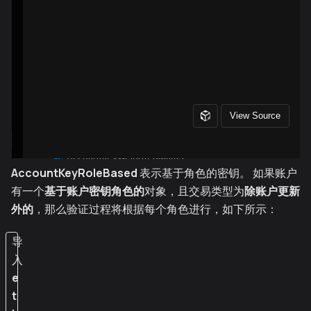
AccountKeyRoleBased
表示基于角色的密钥。 如果账户
有一个
基于账户密钥角色的
对象，且交易类型为
除账户更新
外的
，那么验证过程将根据每个角色进行，如下所示：
导
入
e
t