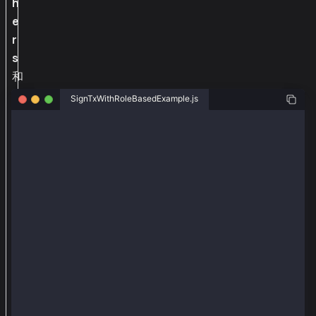
h
e
r
s
和
@
SignTxWithRoleBasedExample.js
k
a
const { ethers } = require("ethers");
i
const { Wallet, TxType, parseKlay } = require("@kaia
a
const senderAddr = "0x5bd2fb3c21564c023a4a735935a2b7
c
const senderPriv = "0x9ba8cb8f60044058a9e6f815c5c42d
h
const senderRoleTransactionPriv = "0xc9668ccd35fc205
a
const senderRoleAccountUpdatePriv = "0x9ba8cb8f60044
const senderRoleFeePayerPriv = "0x0e4ca6d38096ad9932
i
const recieverAddr = "0xc40b6909eb7085590e1c26cb3bec
n
/
const provider = new ethers.JsonRpcProvider("https:/
const txWallet = new Wallet(senderAddr, senderRoleTr
e
t