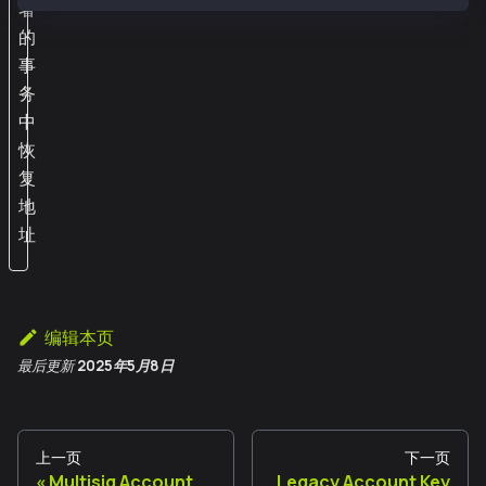
署
的
事
务
中
恢
复
地
址
编辑本页
最后更新
2025年5月8日
上一页
下一页
Multisig Account
Legacy Account Key