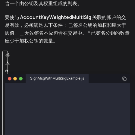
含一个由公钥及其权重组成的列表。
要使与
AccountKeyWeightedMultiSig
关联的账户的交
易有效，必须满足以下条件： 已签名公钥的加权和应大于
阈值。 _ 无效签名不应包含在交易中。 * 已签名公钥的数量
应少于加权公钥的数量。
导
入
e
t
SignMsgWithMultiSigExample.js
h
const { ethers } = require("ethers");
e
r
const { Wallet } = require("@kaiachain/ethers-ext/v5
s
const senderAddr = "0x82c6a8d94993d49cfd0c1d30f0f8ca
和
const senderPriv = "0xa32c30608667d43be2d652bede413f
@
const senderNewPriv1 = "0xa32c30608667d43be2d652bed
const senderNewPriv2 = "0x0e4ca6d38096ad99324de0dde
k