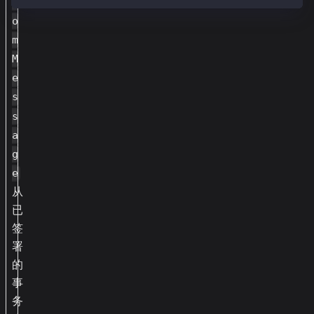
r
o
m
M
e
s
s
a
g
e
从
已
签
署
的
事
务