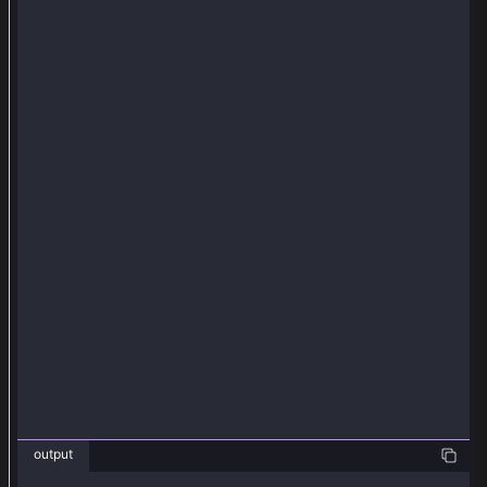
以
后
使
用
k
l
a
y
_
r
e
c
o
v
e
output
r