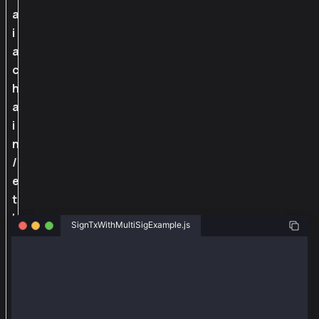
a
i
a
c
h
a
i
n
/
e
t
h
SignTxWithMultiSigExample.js
e
r
const { ethers } = require("ethers");
s
const { Wallet, TxType, AccountKeyType, parseKlay }
-
e
const senderAddr = "0x82c6a8d94993d49cfd0c1d30f0f8ca