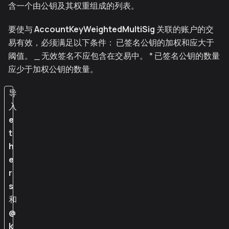
含一个由公钥及其权重组成的列表。
要使与
AccountKeyWeightedMultiSig
关联的账户的交
易有效，必须满足以下条件： 已签名公钥的加权和应大于
阈值。 _ 无效签名不应包含在交易中。 * 已签名公钥的数量
应少于加权公钥的数量。
导
入
e
t
h
e
r
s
和
@
k