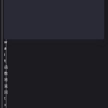
送
到
区
块
链
，
w
a
i
t
函
数
将
返
回
t
x