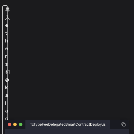
导
入
e
t
h
e
r
s
和
@
k
a
i
a
c
TxTypeFeeDelegatedSmartContractDeploy.js
h