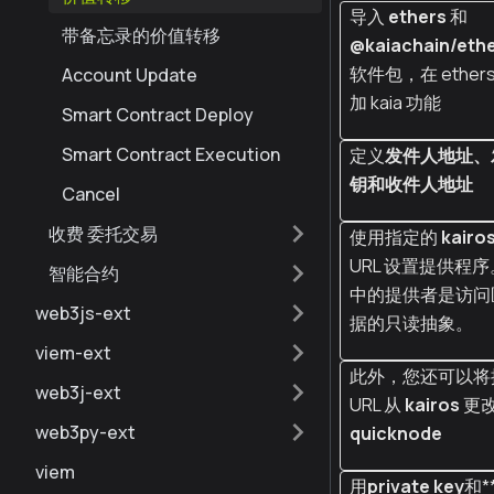
导入
ethers
和
带备忘录的价值转移
@kaiachain/ethe
软件包，在 ethers
Account Update
加 kaia 功能
Smart Contract Deploy
Smart Contract Execution
定义
发件人地址、
钥和收件人地址
Cancel
收费 委托交易
使用指定的
kairo
URL 设置提供程序
智能合约
中的提供者是访问
web3js-ext
据的只读抽象。
viem-ext
此外，您还可以将
web3j-ext
URL 从
kairos
更
web3py-ext
quicknode
viem
用
private key
和*