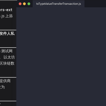
txTypeValueTransferTransaction.js
rs-ext
const ethers = require("ethers");
.js 上添
const { Wallet, TxType, parseKlay } = require
const recieverAddr = "0xc40b6909eb7085590e1c2
const senderAddr = "0xa2a8854b1802d8cd5de631e
发件人私
const senderPriv = "0x0e4ca6d38096ad99324de0d
const provider = new ethers.providers.JsonRpc
const wallet = new Wallet(senderPriv, provide
s
测试网
。 以太坊
async function main() {
区块链数
  const tx = {
    type: TxType.ValueTransfer,
    from: senderAddr,
    to: recieverAddr,
提供商
    value: parseKlay("0.01"),
  };
改为
  const sentTx = await wallet.sendTransaction
  console.log("sentTx", sentTx);
*