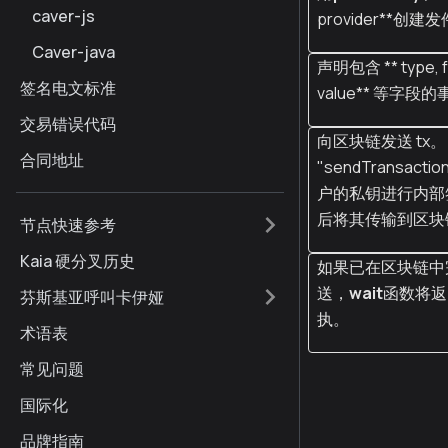
caver-js
provider**创
Caver-java
声明包含 ** type, fr
签名电文标准
value** 等字段
交易错误代码
向区块链发送 tx。
合同地址
"sendTransacti
户的私钥进行内部
后将其传输到区块
节点快速参考
Kaia 硬分叉历史
如果已在区块链中
送，
wait
函数将返
芬斯基亚呼叫卡伊娅
执。
术语表
常见问题
国际化
品牌指南