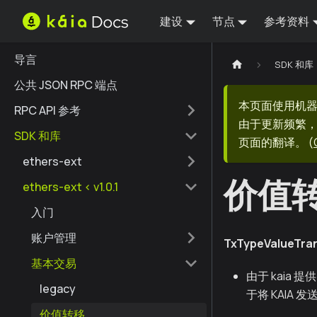
建设
节点
参考资料
导言
SDK 和库
公共 JSON RPC 端点
本页面使用机
RPC API 参考
由于更新频繁，
SDK 和库
页面的翻译。
(
ethers-ext
价值
ethers-ext < v1.0.1
入门
账户管理
TxTypeValueTra
基本交易
由于 kaia 
legacy
于将 KAIA
价值转移