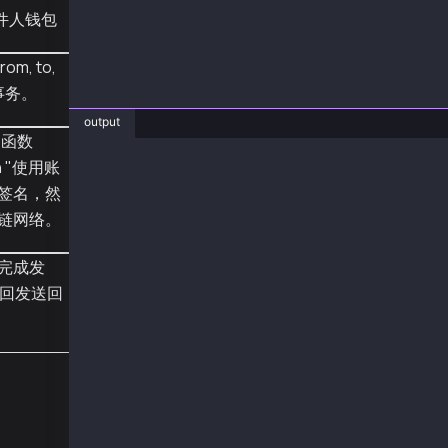
  const receipt = await sentTx.wait();
建发件人钱包
  console.log("receipt", receipt);
}
om, to,
main();
的事务。
output
 函数
on "使用账
❯ node txTypeValueTransferTransaction.js
签名，然
sentTx {
链网络。
  hash: '0x7b6c638d8dba310d348ad80d55fbbf6024
  type: 0,
  accessList: null,
完成发
  blockHash: null,
回发送回
  blockNumber: null,
  transactionIndex: null,
  confirmations: 0,
  from: '0xA2a8854b1802D8Cd5De631E690817c253d
  gasPrice: BigNumber { _hex: '0x0ba43b7400',
  gasLimit: BigNumber { _hex: '0xcd14', _isBi
  to: '0xC40B6909EB7085590E1c26Cb3beCC25368e2
  value: BigNumber { _hex: '0x2386f26fc10000'