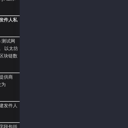
const { Wallet, TxType, parseKlay } = require
const recieverAddr = "0xc40b6909eb7085590e1c2
const senderAddr = "0xa2a8854b1802d8cd5de631e
发件人私
const senderPriv = "0x0e4ca6d38096ad99324de0d
const provider = new ethers.providers.JsonRpc
const wallet = new Wallet(senderPriv, provide
s
测试网
。 以太坊
async function main() {
区块链数
  const tx = {
    type: TxType.ValueTransferMemo,
    from: senderAddr,
    to: recieverAddr,
提供商
    value: parseKlay("0.01"),
    data: "0x1234567890",
改为
  };
  const sentTx = await wallet.sendTransaction
建发件人
  console.log("sentTx", sentTx.hash);
  const receipt = await sentTx.wait();
  console.log("receipt", receipt);
字段包括
}