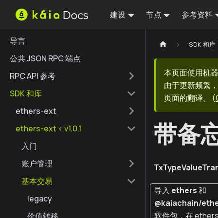
建设
节点
参考资料
导言
SDK 和库
公共 JSON RPC 端点
本页面使用机
RPC API 参考
由于更新频繁，
SDK 和库
页面的翻译。
(
ethers-ext
带备
ethers-ext < v1.0.1
入门
账户管理
TxTypeValueTr
基本交易
导入
ethers
和
legacy
@kaiachain/ethe
软件包，在 ethers
价值转移