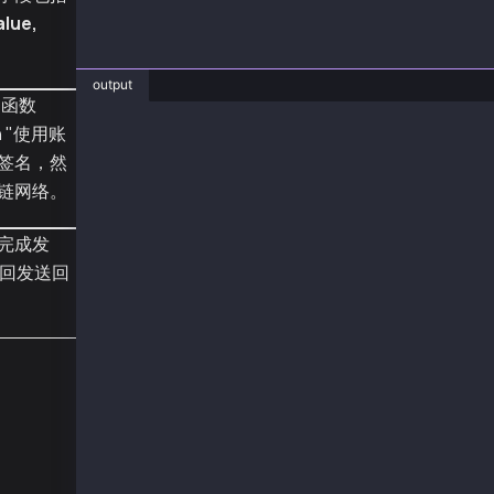
alue,
main();
output
 函数
on "使用账
❯ node TxTypeValueTransferMemo.js
sentTx 0x57fdd7fec672b9e66e9bef766aca109babbf
签名，然
receipt {
链网络。
  to: '0xC40B6909EB7085590E1c26Cb3beCC25368e2
  from: '0xA2a8854b1802D8Cd5De631E690817c253d
  contractAddress: null,
完成发
  transactionIndex: 2,
回发送回
  gasUsed: BigNumber { _hex: '0x53fc', _isBig
  logsBloom: '0x00000000000000000000000000000
  blockHash: '0xf223ef09cb8c9bc50f9ec0463a22f
  transactionHash: '0x57fdd7fec672b9e66e9bef7
  logs: [],
  blockNumber: 148721333,
  confirmations: 7,
  cumulativeGasUsed: BigNumber { _hex: '0x056
  effectiveGasPrice: BigNumber { _hex: '0x05d
  status: 1,
  type: 0,