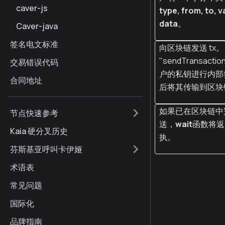
caver-js
type, from, to, v
data
。
Caver-java
签名电文标准
向区块链发送 tx。
"sendTransacti
交易错误代码
户的私钥进行内部
合同地址
后将其传输到区块
如果已在区块链中
节点快速参考
送，
wait
函数将返
Kaia 硬分叉历史
执。
芬斯基亚呼叫卡伊娅
术语表
常见问题
国际化
品牌指南