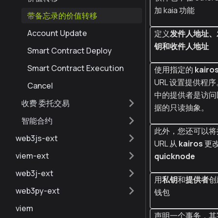
加 kaia 功能
带备忘录的价值转移
Account Update
定义
发件人地址、
钥和收件人地址
Smart Contract Deploy
Smart Contract Execution
使用指定的
kairo
URL 设置提供程序
Cancel
中的提供者是访问
收费 委托交易
据的只读抽象。
智能合约
此外，您还可以将
web3js-ext
URL 从
kairos
更
viem-ext
quicknode
web3j-ext
用
私钥
和
提供者
创
web3py-ext
钱包
viem
声明一个事务，其