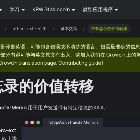
学习
KRW Stablecoin
微型应用程序
ethers-ext < v1.0.1
基本交易
带备忘录的价值转移
器翻译自英语，可能包含错误或不清楚的语言。如需最准确的信
部分内容可能与英文原文有出入。请加入我们在 Crowdin 上
Crowdin translation page
,
Contributing guide
)
忘录的价值转移
ansferMemo
用于用户发送带有特定信息的 KAIA。
TxTypeValueTransferMemo.js
rs-ext
const ethers = require("ethers");
.js 上添