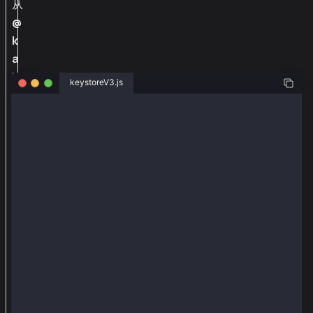
从
@
k
a
i
keystoreV3.js
a
c
const { Wallet } = require('@kaiachain/ethers-ext')
h
// Eth V3. ethers.Wallet.createRandom().encrypt("pas
a
const encryptedKey = {
i
  address: '029e786304c1531af3ac7db24a02448e543a099e
  id: '9d492c95-b9e3-42e3-af73-5c77e932208d',
n
  version: 3,
/
  crypto: {
    cipher: 'aes-128-ctr',
e
    cipherparams: { iv: 'bfcb88a1501e2bb1e6694c03da1
t
    ciphertext:
h
      '076510b4e25d5cfc31239bffcad6036fe543cbbb04b9f
    kdf: 'scrypt',
e
    kdfparams: {
r
      salt: '79124f05995aae98b3088d8365f59a6dfadd1c9
      n: 131072,