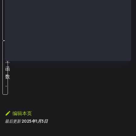
息
相
同
。
执
行
主
函
数
。
编辑本页
最后更新
2025年1月3日