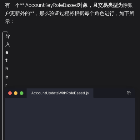
有一个** AccountKeyRoleBased
对象，且交易类型为
除账
户更新外的**，那么验证过程将根据每个角色进行，如下所
示：
导
入
e
t
h
e
r
s
AccountUpdateWithRoleBased.js
和
const { ethers } = require("ethers");
@
k
const { Wallet, TxType, AccountKeyType } = require("
a
// Using senderPriv == senderRoleAccountUpdatePriv t
i
// But you might want to register a different privat